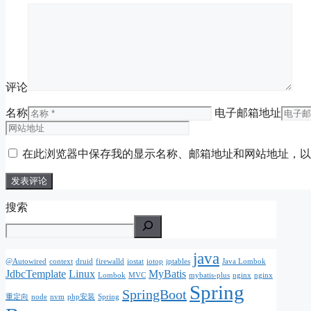
评论
名称
电子邮箱地址
在此浏览器中保存我的显示名称、邮箱地址和网站地址，以
搜索
java
@Autowired
context
druid
firewalld
iostat
iotop
iptables
Java Lombok
JdbcTemplate
Linux
MyBatis
Lombok
MVC
mybatis-plus
nginx
nginx
Spring
SpringBoot
重定向
node
nvm
php安装
Spring