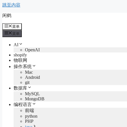
跳至内容
闲鹤
菜单
菜单
AI
OpenAI
shopify
物联网
操作系统
Mac
Android
git
数据库
MySQL
MongoDB
编程语言
前端
python
PHP
java