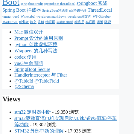
Boot
springboot 实战
springboot redis
springboot threadlocal
Spring Boot 拦截器
ThreadLocal
SpringBoot过滤器
ssh秘钥登录
vmstat
vue3
Whitelabel
wordpress markdown
wordpress重定向
WP Githuber
Markdown
创业者
散文
注解
物联网
磁盘IO负载
程序员
车联网
运维
随记
Mac 微信双开
Prompt 设计的通用原则
python 创建虚拟环境
Wrappers 的几种写法
codex 使用
vue3生命周期
SpringBoot Secure
HandlerInterceptor 与 Filter
@TableId @TableField
@Schema
Views
stm32 定时器中断
- 19,350 浏览
stm32驱动直流电机实现启动/加速/减速/倒车/停车
等功能
- 19,302 浏览
STM32 外部中断的理解
- 17,935 浏览