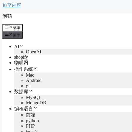
跳至内容
闲鹤
菜单
菜单
AI
OpenAI
shopify
物联网
操作系统
Mac
Android
git
数据库
MySQL
MongoDB
编程语言
前端
python
PHP
java