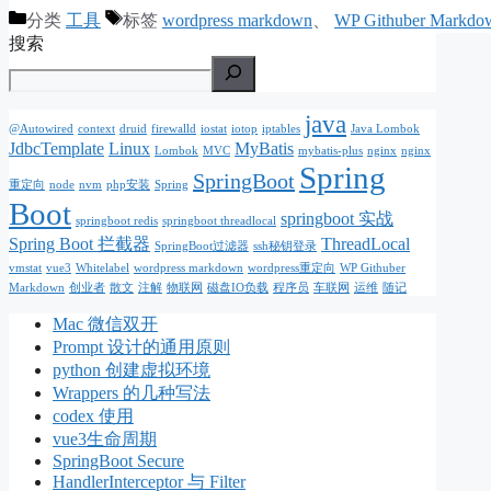
分类
工具
标签
wordpress markdown
、
WP Githuber Markdo
搜索
java
@Autowired
context
druid
firewalld
iostat
iotop
iptables
Java Lombok
JdbcTemplate
Linux
MyBatis
Lombok
MVC
mybatis-plus
nginx
nginx
Spring
SpringBoot
重定向
node
nvm
php安装
Spring
Boot
springboot 实战
springboot redis
springboot threadlocal
Spring Boot 拦截器
ThreadLocal
SpringBoot过滤器
ssh秘钥登录
vmstat
vue3
Whitelabel
wordpress markdown
wordpress重定向
WP Githuber
Markdown
创业者
散文
注解
物联网
磁盘IO负载
程序员
车联网
运维
随记
Mac 微信双开
Prompt 设计的通用原则
python 创建虚拟环境
Wrappers 的几种写法
codex 使用
vue3生命周期
SpringBoot Secure
HandlerInterceptor 与 Filter