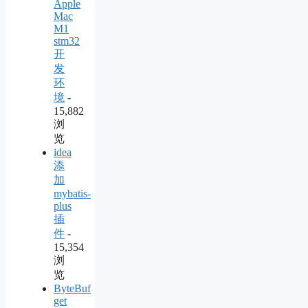
Apple
Mac
M1
stm32
开
发
环
境
-
15,882
浏
览
idea
添
加
mybatis-
plus
插
件
-
15,354
浏
览
ByteBuf
get