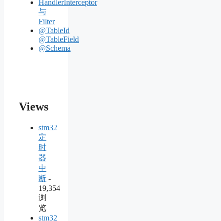
HandlerInterceptor
与
Filter
@TableId
@TableField
@Schema
Views
stm32
定
时
器
中
断
-
19,354
浏
览
stm32