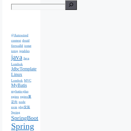
@Autowired
context
druid
firewalld
iostat
iotop
iptables
java
Java
Lombok
JdbcTemplate
Linux
Lombok
MVC
MyBatis
mybatis-plus
nginx
nginx重
定向
node
nvm
php安装
Spring
SpringBoot
Spring