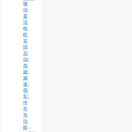
驱
动
直
流
电
机
实
现
启
动/
加
速/
减
速/
倒
车/
停
车
等
功
能
-