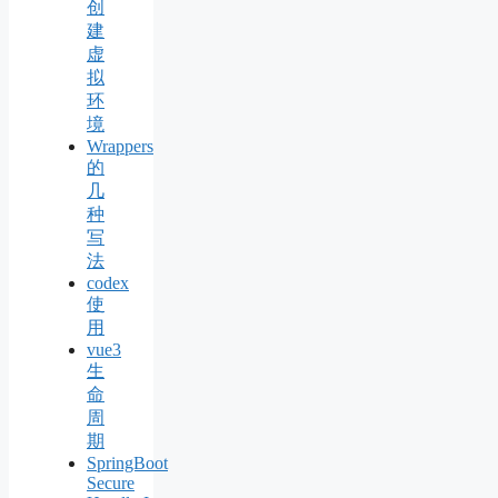
创
建
虚
拟
环
境
Wrappers
的
几
种
写
法
codex
使
用
vue3
生
命
周
期
SpringBoot
Secure