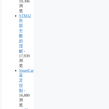
19,306
浏
览
STM32
外
部
中
断
的
理
解
-
17,939
浏
览
SmartCar
蓝
牙
控
制
-
16,880
浏
览