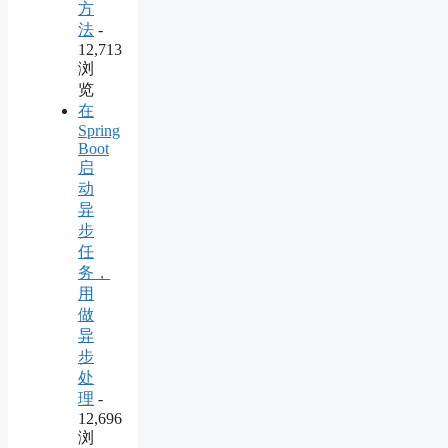
方
法
-
12,713
浏
览
在
Spring
Boot
启
动
异
步
任
务，
用
做
异
步
处
理
-
12,696
浏