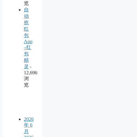
览
自
动
抢
红
包
App
–红
包
精
灵
-
12,696
浏
览
2026
年 6
月