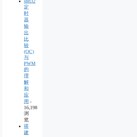
stm32
定
时
器
输
出
比
较
(OC)
与
PWM
的
理
解
和
应
用
-
16,198
浏
览
搭
建