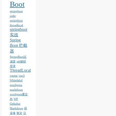
Boot
springboot
redis
springboot
threadlocal
springboot
实战
Spring
Boot 拦截
器
SpringBoot过
滤器
ssh秘钥
登录
ThreadLocal
vmstat
vue3
Whitelabel
wordpress
markdown
wordpress重定
向
WP
Githuber
Markdown
创
业者
散文
注