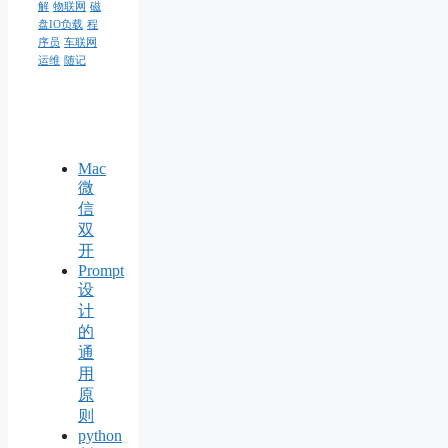
解
物联网
磁
盘IO负载
程
序员
车联网
运维
随记
Mac
微
信
双
开
Prompt
设
计
的
通
用
原
则
python