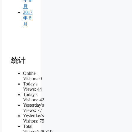
年 9
月
2017
年 8
月
统计
Online
Visitors:
0
Today's
Views:
44
Today's
Visitors:
42
Yesterday's
Views:
77
Yesterday's
Visitors:
75
Total
Views:
528,819