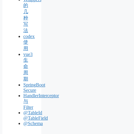
的
几
种
写
法
codex
使
用
vue3
生
命
周
期
SpringBoot
Secure
HandlerInterceptor
与
Filter
@TableId
@TableField
@Schema