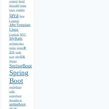
context
druid
firewalld
iostat
iotop
iptables
java
Java
Lombok
JdbcTemplate
Linux
Lombok
MVC
MyBatis
mybatis-plus
nginx
nginx重
定向
node
nvm
php安装
Spring
SpringBoot
Spring
Boot
springboot
redis
springboot
threadlocal
springboot