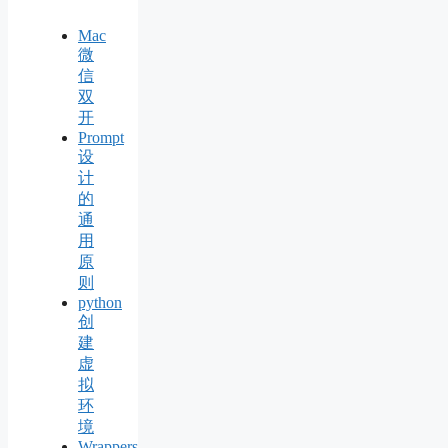
Mac
微
信
双
开
Prompt
设
计
的
通
用
原
则
python
创
建
虚
拟
环
境
Wrappers