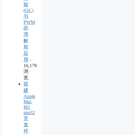
较
(OC)
与
PWM
的
理
解
和
应
用
-
16,179
浏
览
搭
建
Apple
Mac
M1
stm32
开
发
环