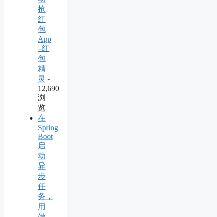
抢
红
包
App
–红
包
精
灵
-
12,690
浏
览
在
Spring
Boot
启
动
异
步
任
务，
用
做