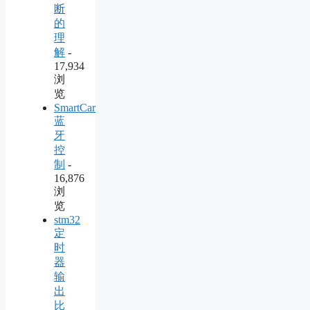
断
的
理
解
-
17,934
浏
览
SmartCar
蓝
牙
控
制
-
16,876
浏
览
stm32
定
时
器
输
出
比