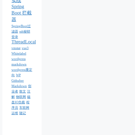
实战
Spring
Boot 拦截
器
SpringBoot过
滤器
ssh秘钥
登录
ThreadLocal
vmstat
vue3
Whitelabel
wordpress
markdown
wordpress重定
向
WP
Githuber
Markdown
创
业者
散文
注
解
物联网
磁
盘IO负载
程
序员
车联网
运维
随记