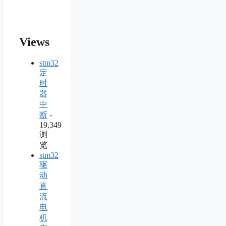
Views
stm32
定
时
器
中
断
-
19,349
浏
览
stm32
驱
动
直
流
电
机