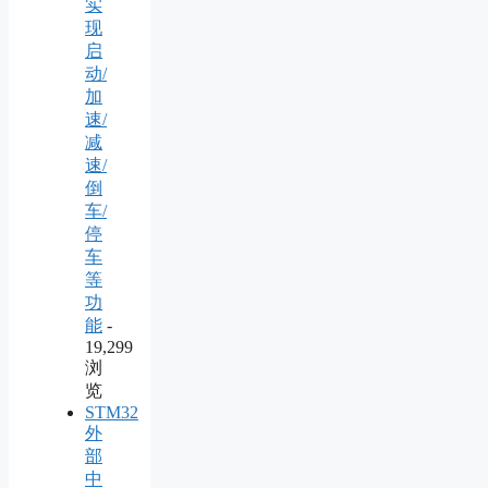
实
现
启
动/
加
速/
减
速/
倒
车/
停
车
等
功
能
-
19,299
浏
览
STM32
外
部
中