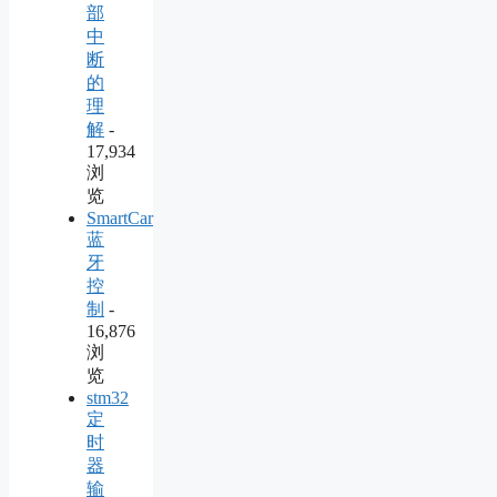
部
中
断
的
理
解
-
17,934
浏
览
SmartCar
蓝
牙
控
制
-
16,876
浏
览
stm32
定
时
器
输