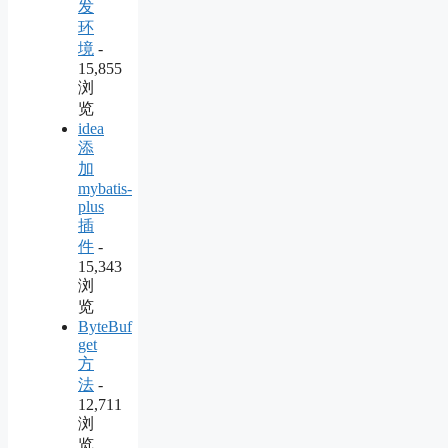
发
环
境
-
15,855
浏
览
idea
添
加
mybatis-
plus
插
件
-
15,343
浏
览
ByteBuf
get
方
法
-
12,711
浏
览