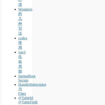
境
Wrappers
的
几
种
写
法
codex
使
用
vue3
生
命
周
期
SpringBoot
Secure
HandlerInterceptor
与
Filter
@TableId
@TableField