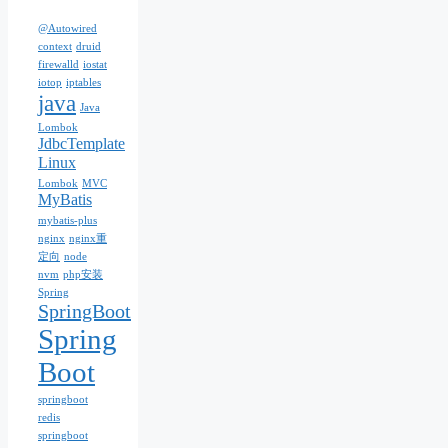
@Autowired
context
druid
firewalld
iostat
iotop
iptables
java
Java
Lombok
JdbcTemplate
Linux
Lombok
MVC
MyBatis
mybatis-plus
nginx
nginx重
定向
node
nvm
php安装
Spring
SpringBoot
Spring
Boot
springboot
redis
springboot