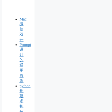
Mac
微
信
双
开
Prompt
设
计
的
通
用
原
则
python
创
建
虚
拟
环