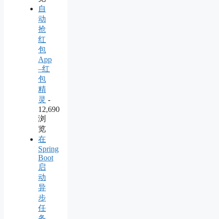
自
动
抢
红
包
App
–红
包
精
灵
-
12,690
浏
览
在
Spring
Boot
启
动
异
步
任
务，