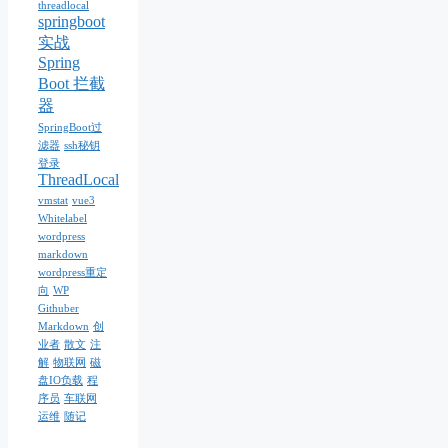
threadlocal
springboot
实战
Spring
Boot 拦截
器
SpringBoot过
滤器
ssh秘钥
登录
ThreadLocal
vmstat
vue3
Whitelabel
wordpress
markdown
wordpress重定
向
WP
Githuber
Markdown
创
业者
散文
注
解
物联网
磁
盘IO负载
程
序员
车联网
运维
随记