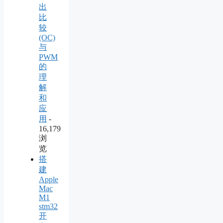
出
比
较
(OC)
与
PWM
的
理
解
和
应
用
-
16,179
浏
览
搭
建
Apple
Mac
M1
stm32
开