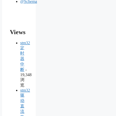
@Schema
Views
stm32
定
时
器
中
断
-
19,348
浏
览
stm32
驱
动
直
流