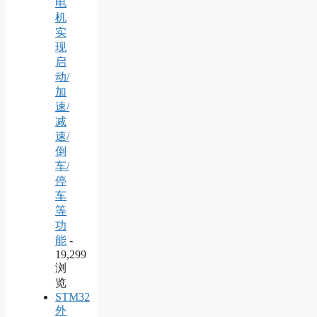
电
机
实
现
启
动/
加
速/
减
速/
倒
车/
停
车
等
功
能
-
19,299
浏
览
STM32
外