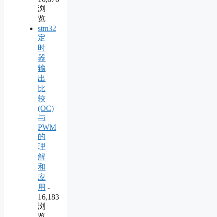
浏
览
stm32
定
时
器
输
出
比
较
(OC)
与
PWM
的
理
解
和
应
用
-
16,183
浏
览