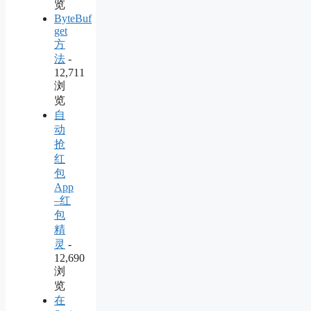
览
ByteBuf
get
方
法
-
12,711
浏
览
自
动
抢
红
包
App
–红
包
精
灵
-
12,690
浏
览
在