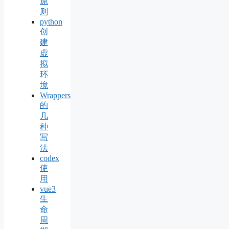
原
则
python
创
建
虚
拟
环
境
Wrappers
的
几
种
写
法
codex
使
用
vue3
生
命
周