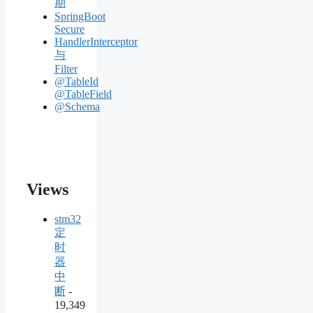
期
SpringBoot
Secure
HandlerInterceptor
与
Filter
@TableId
@TableField
@Schema
Views
stm32
定
时
器
中
断
-
19,349