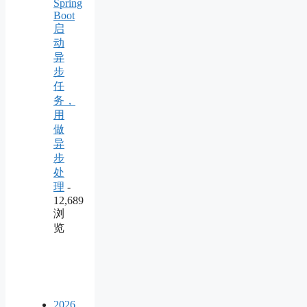
Spring
Boot
启
动
异
步
任
务，
用
做
异
步
处
理
-
12,689
浏
览
2026