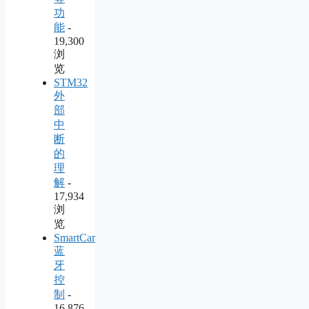
功
能
-
19,300
浏
览
STM32
外
部
中
断
的
理
解
-
17,934
浏
览
SmartCar
蓝
牙
控
制
-
16,876