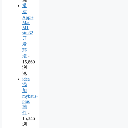
搭
建
Apple
Mac
M1
stm32
开
发
环
境
-
15,860
浏
览
idea
添
加
mybatis-
plus
插
件
-
15,346
浏