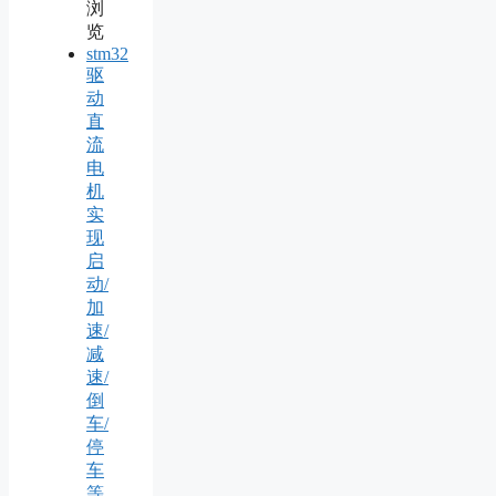
浏
览
stm32
驱
动
直
流
电
机
实
现
启
动/
加
速/
减
速/
倒
车/
停
车
等