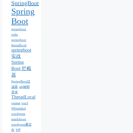
SpringBoot
Spring
Boot
springboot
redis
springboot
threadlocal
springboot
实战
Spring
Boot 拦截
器
SpringBoot过
滤器
ssh秘钥
登录
ThreadLocal
vmstat
vue3
Whitelabel
wordpress
markdown
wordpress重定
向
WP