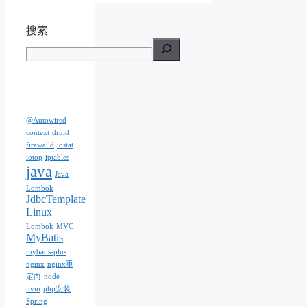
搜索
@Autowired
context
druid
firewalld
iostat
iotop
iptables
java
Java
Lombok
JdbcTemplate
Linux
Lombok
MVC
MyBatis
mybatis-plus
nginx
nginx重
定向
node
nvm
php安装
Spring