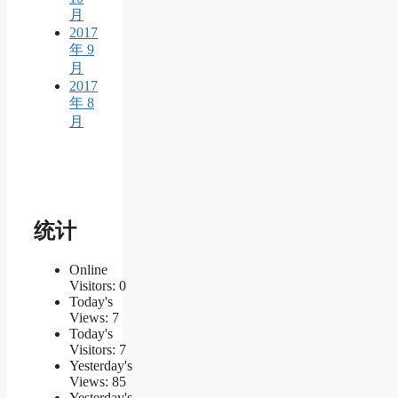
月
2017
年 9
月
2017
年 8
月
统计
Online
Visitors:
0
Today's
Views:
7
Today's
Visitors:
7
Yesterday's
Views:
85
Yesterday's