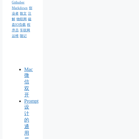
Githuber
Markdown
创
业者
散文
注
解
物联网
磁
盘IO负载
程
序员
车联网
运维
随记
Mac
微
信
双
开
Prompt
设
计
的
通
用