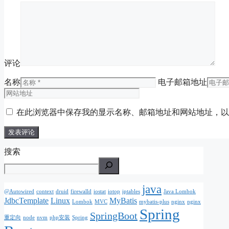
评论
名称
电子邮箱地址
在此浏览器中保存我的显示名称、邮箱地址和网站地址，以
搜索
java
@Autowired
context
druid
firewalld
iostat
iotop
iptables
Java Lombok
JdbcTemplate
Linux
MyBatis
Lombok
MVC
mybatis-plus
nginx
nginx
Spring
SpringBoot
重定向
node
nvm
php安装
Spring