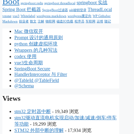
Boot
springboot 实战
springboot redis
springboot threadlocal
Spring Boot 拦截器
ThreadLocal
SpringBoot过滤器
ssh秘钥登录
vmstat
vue3
Whitelabel
wordpress markdown
wordpress重定向
WP Githuber
Markdown
创业者
散文
注解
物联网
磁盘IO负载
程序员
车联网
运维
随记
Mac 微信双开
Prompt 设计的通用原则
python 创建虚拟环境
Wrappers 的几种写法
codex 使用
vue3生命周期
SpringBoot Secure
HandlerInterceptor 与 Filter
@TableId @TableField
@Schema
Views
stm32 定时器中断
- 19,349 浏览
stm32驱动直流电机实现启动/加速/减速/倒车/停车
等功能
- 19,299 浏览
STM32 外部中断的理解
- 17,934 浏览