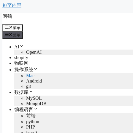
跳至内容
闲鹤
菜单
菜单
AI
OpenAI
shopify
物联网
操作系统
Mac
Android
git
数据库
MySQL
MongoDB
编程语言
前端
python
PHP
java