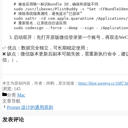
# 修改应用唯一标识Bundle ID，确保和原版不同

sudo /usr/libexec/PlistBuddy -c "Set :CFBundleIden
# 移除系统隔离属性，避免提示“已损坏”

sudo xattr -rd com.apple.quarantine /Applications/
# 重新签名，让系统信任该应用

sudo codesign --force --deep --sign - /Application
启动双开：先打开原版微信登录第一个账号，再双击WeCh
✅ 优点：数据完全独立，可长期稳定使用；
❌ 缺点：微信版本更新后副本可能失效，需重新执行命令，建
信」）。
本文为原创内容，作者：闲鹤，原文链接：
https://blog.uwenya.cc/1687.h
浏览:
145
分类
Mac
文章导航
Prompt 设计的通用原则
发表评论