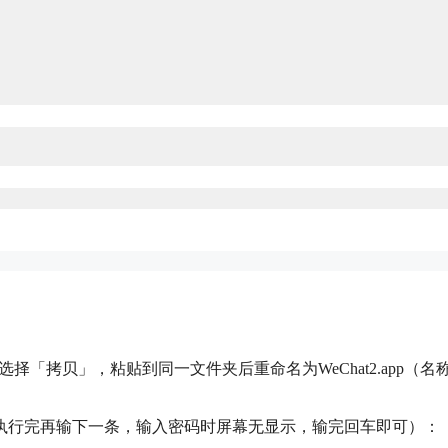
p选择「拷贝」，粘贴到同一文件夹后重命名为WeChat2.app（名
执行完再输下一条，输入密码时屏幕无显示，输完回车即可）：