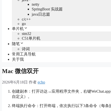
netty
SpringBoot 实战篇
java日志篇
c/c++
go
单片机
stm32
C51单片机
随笔
诗词
常用工具导航
关于我
Mac 微信双开
2026年6月18日
作者
echo
创建副本：打开访达→应用程序文件夹，右键WeChat.ap
自定义）。
终端执行命令：打开终端，依次执行以下3条命令（每条