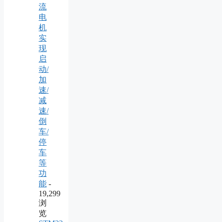
流
电
机
实
现
启
动/
加
速/
减
速/
倒
车/
停
车
等
功
能
-
19,299
浏
览