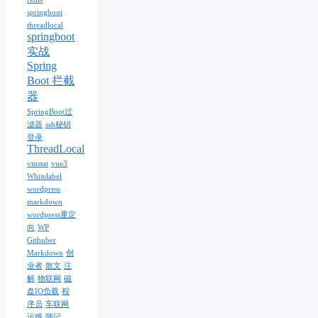
springboot
threadlocal
springboot
实战
Spring
Boot 拦截
器
SpringBoot过
滤器
ssh秘钥
登录
ThreadLocal
vmstat
vue3
Whitelabel
wordpress
markdown
wordpress重定
向
WP
Githuber
Markdown
创
业者
散文
注
解
物联网
磁
盘IO负载
程
序员
车联网
运维
随记