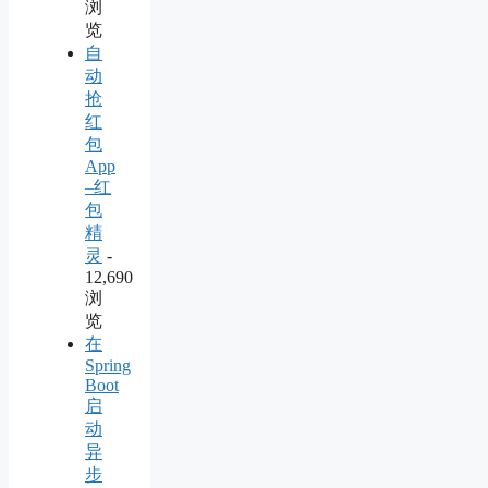
浏
览
自
动
抢
红
包
App
–红
包
精
灵
-
12,690
浏
览
在
Spring
Boot
启
动
异
步