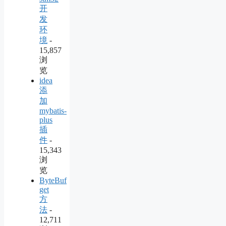
开
发
环
境
-
15,857
浏
览
idea
添
加
mybatis-
plus
插
件
-
15,343
浏
览
ByteBuf
get
方
法
-
12,711