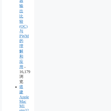
器
输
出
比
较
(OC)
与
PWM
的
理
解
和
应
用
-
16,179
浏
览
搭
建
Apple
Mac
M1
stm32