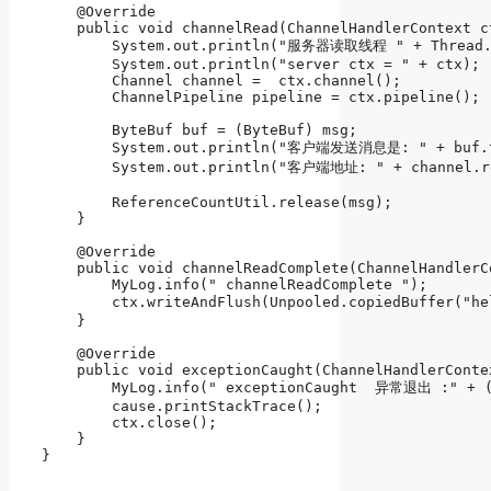
    @Override

    public void channelRead(ChannelHandlerContext c
        System.out.println("服务器读取线程 " + Thread.cu
        System.out.println("server ctx = " + ctx);

        Channel channel =  ctx.channel();

        ChannelPipeline pipeline = ctx.pipeline();

        ByteBuf buf = (ByteBuf) msg;

        System.out.println("客户端发送消息是: " + buf.to
        System.out.println("客户端地址: " + channel.re
        ReferenceCountUtil.release(msg);

    }

    @Override

    public void channelReadComplete(ChannelHandlerC
        MyLog.info(" channelReadComplete ");

        ctx.writeAndFlush(Unpooled.copiedBuffer("h
    }

    @Override

    public void exceptionCaught(ChannelHandlerConte
        MyLog.info(" exceptionCaught  异常退出 :" + (
        cause.printStackTrace();

        ctx.close();

    }
