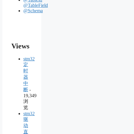
@TableField
@Schema
Views
stm32
定
时
器
中
断
-
19,349
浏
览
stm32
驱
动
直