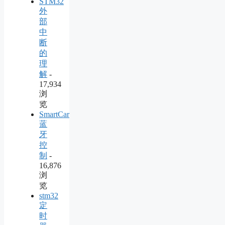
STM32
外
部
中
断
的
理
解
-
17,934
浏
览
SmartCar
蓝
牙
控
制
-
16,876
浏
览
stm32
定
时