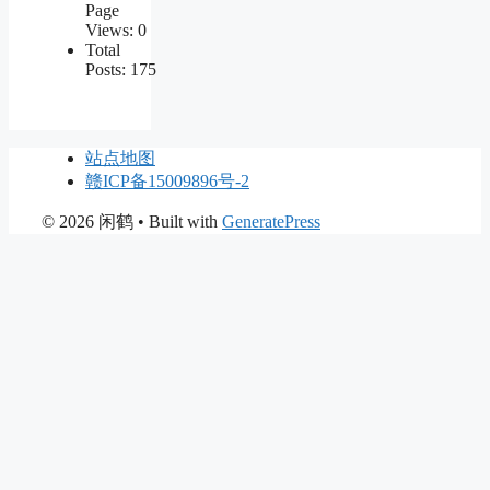
Page
Views:
0
Total
Posts:
175
站点地图
赣ICP备15009896号-2
© 2026 闲鹤
• Built with
GeneratePress