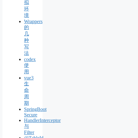
拟
环
境
Wrappers
的
几
种
写
法
codex
使
用
vue3
生
命
周
期
SpringBoot
Secure
HandlerInterceptor
与
Filter
@TableId