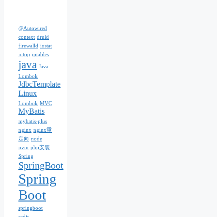
@Autowired
context
druid
firewalld
iostat
iotop
iptables
java
Java
Lombok
JdbcTemplate
Linux
Lombok
MVC
MyBatis
mybatis-plus
nginx
nginx重
定向
node
nvm
php安装
Spring
SpringBoot
Spring
Boot
springboot
redis