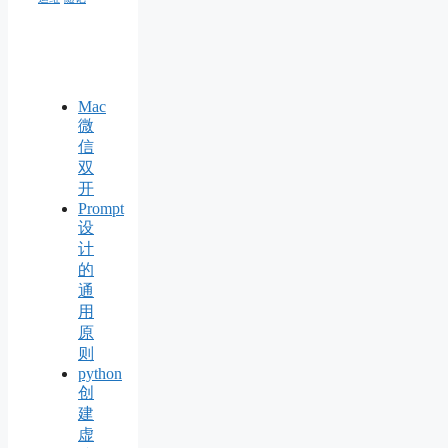
Mac
微
信
双
开
Prompt
设
计
的
通
用
原
则
python
创
建
虚