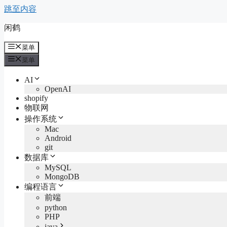
跳至内容
闲鹤
菜单
菜单
AI
OpenAI
shopify
物联网
操作系统
Mac
Android
git
数据库
MySQL
MongoDB
编程语言
前端
python
PHP
java