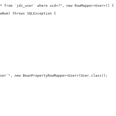
* from `jdz_user` where uid=?", new RowMapper<User>() {

wNum) throws SQLException {

ser`", new BeanPropertyRowMapper<User>(User.class));
