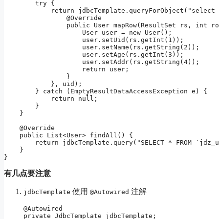
        try {

            return jdbcTemplate.queryForObject("select 
                @Override

                public User mapRow(ResultSet rs, int ro
                    User user = new User();

                    user.setUid(rs.getInt(1));

                    user.setName(rs.getString(2));

                    user.setAge(rs.getInt(3));

                    user.setAddr(rs.getString(4));

                    return user;

                }

            }, uid);

        } catch (EmptyResultDataAccessException e) {

            return null;

        }

    }

    @Override

    public List<User> findAll() {

        return jdbcTemplate.query("SELECT * FROM `jdz_u
    }

}
有几点要注意
使用
注解
jdbcTemplate
@Autowired
@Autowired

private JdbcTemplate jdbcTemplate;