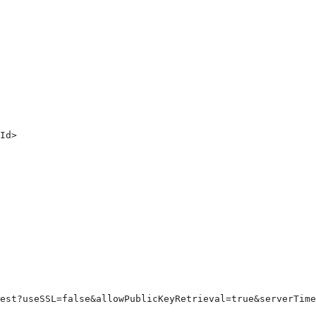
Id>

est?useSSL=false&allowPublicKeyRetrieval=true&serverTime