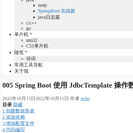
netty
SpringBoot 实战篇
java日志篇
c/c++
go
单片机
stm32
C51单片机
随笔
诗词
常用工具导航
关于我
005 Spring Boot 使用 JdbcTemplate 
2022年10月15日
2022年10月11日
作者
echo
目录
隐藏
1
创建数据库表
2
添加依赖
3
增加配置文件
4
代码编写