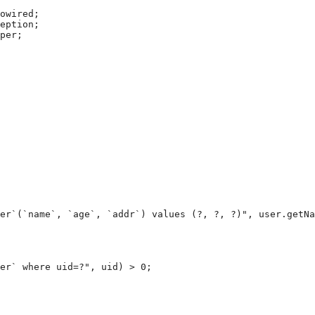
owired;

eption;

per;

er`(`name`, `age`, `addr`) values (?, ?, ?)", user.getNa
er` where uid=?", uid) > 0;
