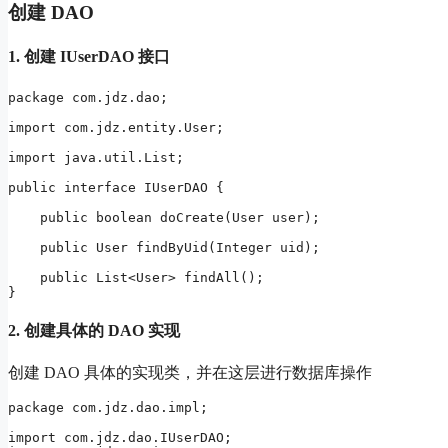
创建 DAO
1. 创建 IUserDAO 接口
package com.jdz.dao;

import com.jdz.entity.User;

import java.util.List;

public interface IUserDAO {

    public boolean doCreate(User user);

    public User findByUid(Integer uid);

    public List<User> findAll();

}
2. 创建具体的 DAO 实现
创建 DAO 具体的实现类，并在这层进行数据库操作
package com.jdz.dao.impl;

import com.jdz.dao.IUserDAO;
