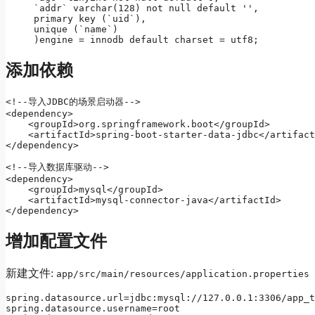
`addr` varchar(128) not null default '',

primary key (`uid`),

unique (`name`)

)engine = innodb default charset = utf8;
添加依赖
<!--导入JDBC的场景启动器-->

<dependency>

    <groupId>org.springframework.boot</groupId>

    <artifactId>spring-boot-starter-data-jdbc</artifact
</dependency>

<!--导入数据库驱动-->

<dependency>

    <groupId>mysql</groupId>

    <artifactId>mysql-connector-java</artifactId>

</dependency>
增加配置文件
新建文件:
app/src/main/resources/application.properties
spring.datasource.url=jdbc:mysql://127.0.0.1:3306/app_t
spring.datasource.username=root
