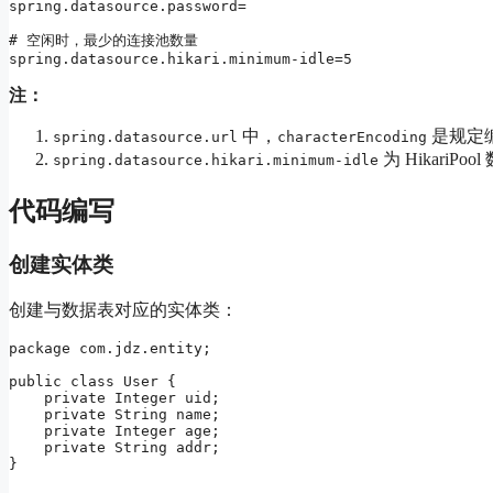
spring.datasource.password=

# 空闲时，最少的连接池数量

spring.datasource.hikari.minimum-idle=5
注：
中，
是规定
spring.datasource.url
characterEncoding
为 HikariP
spring.datasource.hikari.minimum-idle
代码编写
创建实体类
创建与数据表对应的实体类：
package com.jdz.entity;

public class User {

    private Integer uid;

    private String name;

    private Integer age;

    private String addr;

}