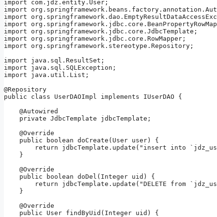
import com.jdz.entity.User;

import org.springframework.beans.factory.annotation.Aut
import org.springframework.dao.EmptyResultDataAccessExc
import org.springframework.jdbc.core.BeanPropertyRowMap
import org.springframework.jdbc.core.JdbcTemplate;

import org.springframework.jdbc.core.RowMapper;

import org.springframework.stereotype.Repository;

import java.sql.ResultSet;

import java.sql.SQLException;

import java.util.List;

@Repository

public class UserDAOImpl implements IUserDAO {

    @Autowired

    private JdbcTemplate jdbcTemplate;

    @Override

    public boolean doCreate(User user) {

        return jdbcTemplate.update("insert into `jdz_us
    }

    @Override

    public boolean doDel(Integer uid) {

        return jdbcTemplate.update("DELETE from `jdz_us
    }

    @Override

    public User findByUid(Integer uid) {
