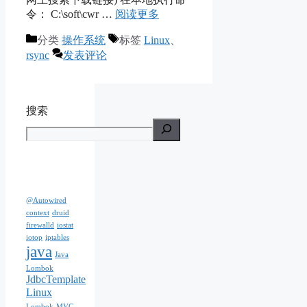
令： C:\soft\cwr …
阅读更多
分类
操作系统
标签
Linux
、
rsync
发表评论
搜索
@Autowired
context
druid
firewalld
iostat
iotop
iptables
java
Java
Lombok
JdbcTemplate
Linux
Lombok
MVC