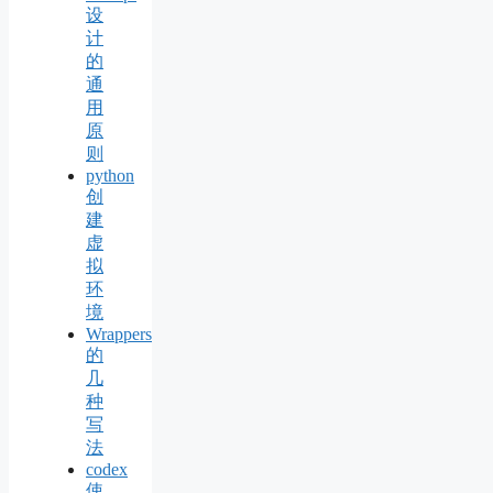
设
计
的
通
用
原
则
python
创
建
虚
拟
环
境
Wrappers
的
几
种
写
法
codex
使