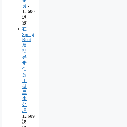
灵
-
12,690
浏
览
在
Spring
Boot
启
动
异
步
任
务，
用
做
异
步
处
理
-
12,689
浏