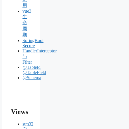
用
vue3
生
命
周
期
SpringBoot
Secure
HandlerInterceptor
与
Filter
@TableId
@TableField
@Schema
Views
stm32