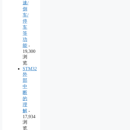
速/
倒
车/
停
车
等
功
能
-
19,300
浏
览
STM32
外
部
中
断
的
理
解
-
17,934
浏
览