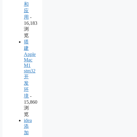
和
应
用
-
16,183
浏
览
搭
建
Apple
Mac
M1
stm32
开
发
环
境
-
15,860
浏
览
idea
添
加