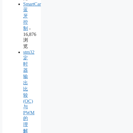
SmartCar
蓝
牙
控
制
-
16,876
浏
览
stm32
定
时
器
输
出
比
较
(OC)
与
PWM
的
理
解