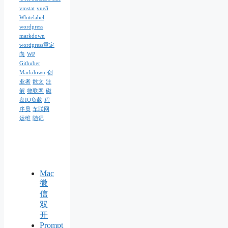
vmstat
vue3
Whitelabel
wordpress
markdown
wordpress重定
向
WP
Githuber
Markdown
创
业者
散文
注
解
物联网
磁
盘IO负载
程
序员
车联网
运维
随记
Mac
微
信
双
开
Prompt