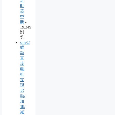
定
时
器
中
断
-
19,349
浏
览
stm32
驱
动
直
流
电
机
实
现
启
动/
加
速/
减