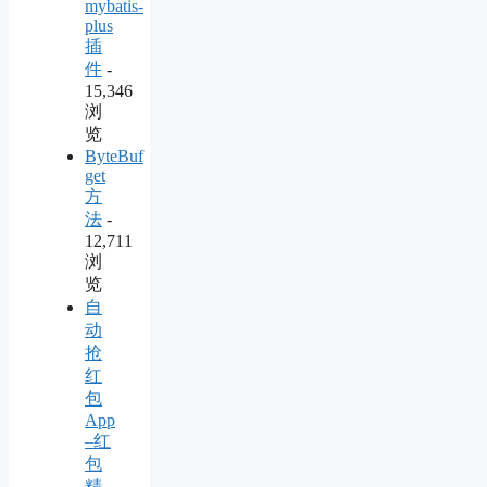
mybatis-
plus
插
件
-
15,346
浏
览
ByteBuf
get
方
法
-
12,711
浏
览
自
动
抢
红
包
App
–红
包
精