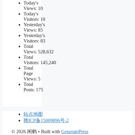
Today's
Views:
10
Today's
Visitors:
10
Yesterday's
Views:
85
Yesterday's
Visitors:
83
Total
Views:
528,632
Total
Visitors:
145,240
Total
Page
Views:
5
Total
Posts:
175
站点地图
赣ICP备15009896号-2
© 2026 闲鹤
• Built with
GeneratePress