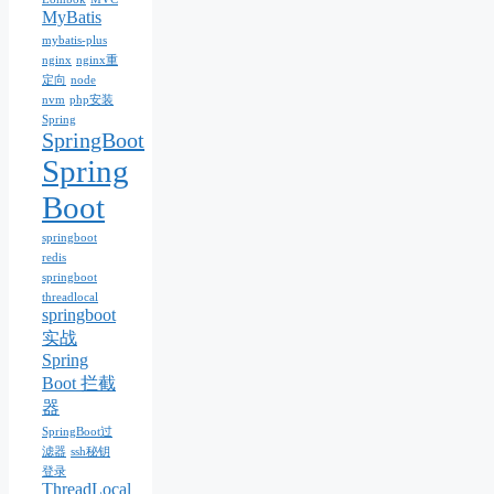
MyBatis
mybatis-plus
nginx
nginx重
定向
node
nvm
php安装
Spring
SpringBoot
Spring
Boot
springboot
redis
springboot
threadlocal
springboot
实战
Spring
Boot 拦截
器
SpringBoot过
滤器
ssh秘钥
登录
ThreadLocal