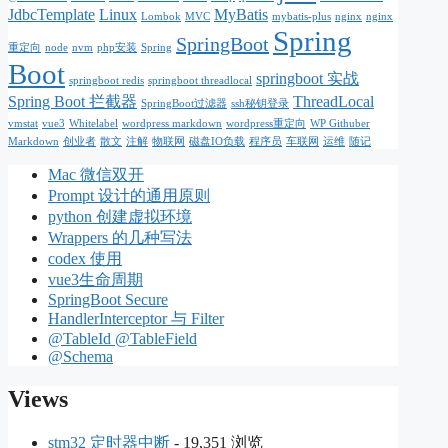
JdbcTemplate
Linux
MyBatis
Lombok
MVC
mybatis-plus
nginx
nginx
Spring
SpringBoot
重定向
node
nvm
php安装
Spring
Boot
springboot 实战
springboot redis
springboot threadlocal
Spring Boot 拦截器
ThreadLocal
SpringBoot过滤器
ssh秘钥登录
vmstat
vue3
Whitelabel
wordpress markdown
wordpress重定向
WP Githuber
Markdown
创业者
散文
注解
物联网
磁盘IO负载
程序员
车联网
运维
随记
Mac 微信双开
Prompt 设计的通用原则
python 创建虚拟环境
Wrappers 的几种写法
codex 使用
vue3生命周期
SpringBoot Secure
HandlerInterceptor 与 Filter
@TableId @TableField
@Schema
Views
stm32 定时器中断
- 19,351 浏览