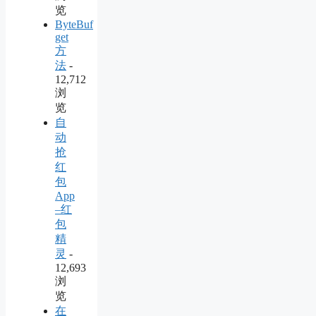
览
ByteBuf
get
方
法
-
12,712
浏
览
自
动
抢
红
包
App
–红
包
精
灵
-
12,693
浏
览
在