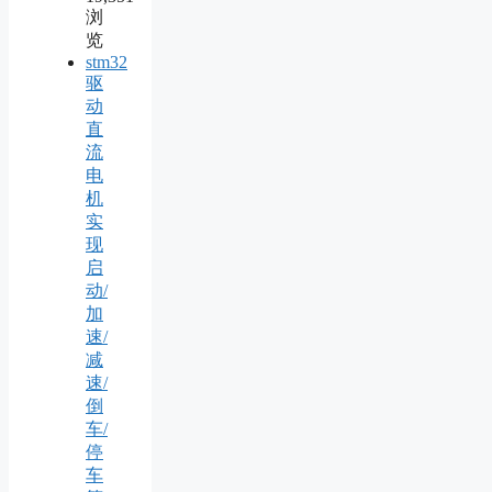
浏
览
stm32
驱
动
直
流
电
机
实
现
启
动/
加
速/
减
速/
倒
车/
停
车