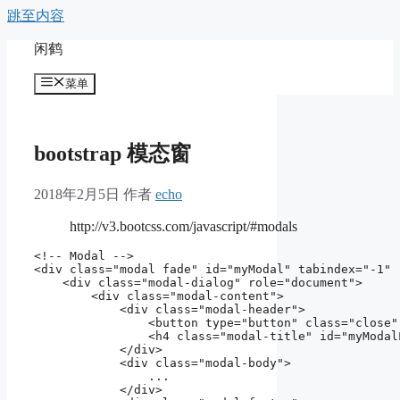
跳至内容
闲鹤
菜单
bootstrap 模态窗
2018年2月5日
作者
echo
http://v3.bootcss.com/javascript/#modals
<!-- Modal -->

<div class="modal fade" id="myModal" tabindex="-1" 
    <div class="modal-dialog" role="document">

        <div class="modal-content">

            <div class="modal-header">

                <button type="button" class="close"
                <h4 class="modal-title" id="myModal
            </div>

            <div class="modal-body">

                ...

            </div>
