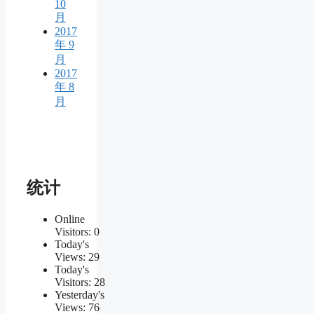
10
月
2017
年 9
月
2017
年 8
月
统计
Online
Visitors:
0
Today's
Views:
29
Today's
Visitors:
28
Yesterday's
Views:
76