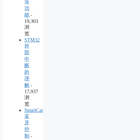
等
功
能
-
19,303
浏
览
STM32
外
部
中
断
的
理
解
-
17,937
浏
览
SmartCar
蓝
牙
控
制
-