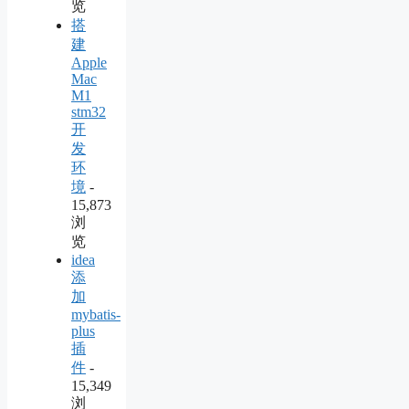
览
搭
建
Apple
Mac
M1
stm32
开
发
环
境
-
15,873
浏
览
idea
添
加
mybatis-
plus
插
件
-
15,349
浏