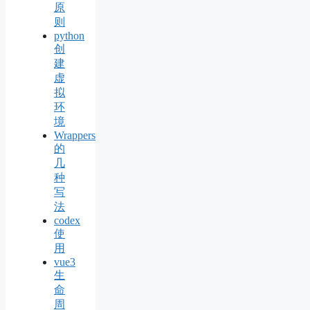
原
则
python
创
建
虚
拟
环
境
Wrappers
的
几
种
写
法
codex
使
用
vue3
生
命
周