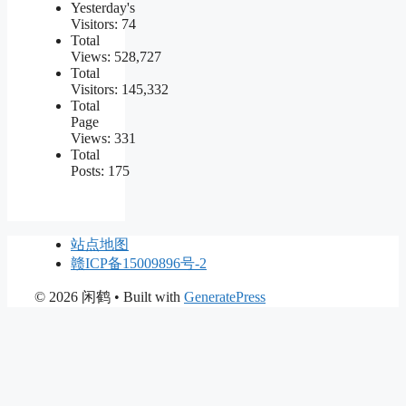
Yesterday's
Visitors:
74
Total
Views:
528,727
Total
Visitors:
145,332
Total
Page
Views:
331
Total
Posts:
175
站点地图
赣ICP备15009896号-2
© 2026 闲鹤
• Built with
GeneratePress