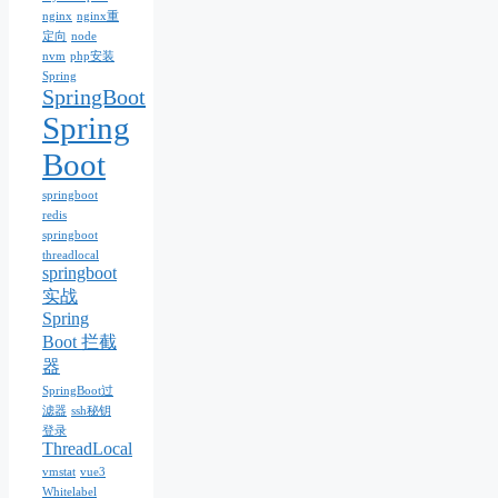
nginx
nginx重
定向
node
nvm
php安装
Spring
SpringBoot
Spring
Boot
springboot
redis
springboot
threadlocal
springboot
实战
Spring
Boot 拦截
器
SpringBoot过
滤器
ssh秘钥
登录
ThreadLocal
vmstat
vue3
Whitelabel