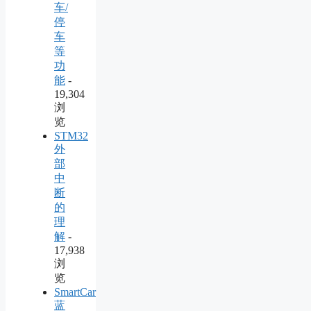
车/
停
车
等
功
能
-
19,304
浏
览
STM32
外
部
中
断
的
理
解
-
17,938
浏
览
SmartCar
蓝