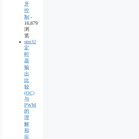
牙
控
制
-
16,879
浏
览
stm32
定
时
器
输
出
比
较
(OC)
与
PWM
的
理
解
和
应