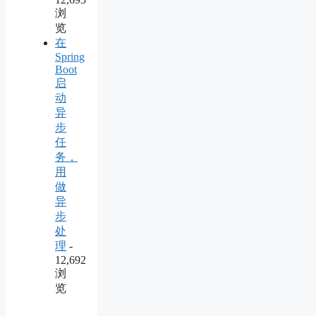
浏
览
在
Spring
Boot
启
动
异
步
任
务，
用
做
异
步
处
理
-
12,692
浏
览