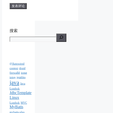
搜索
@Autowired
context
druid
firewalld
iostat
iotop
iptables
java
Java
Lombok
JdbcTemplate
Linux
Lombok
MVC
MyBatis
mybatis-plus