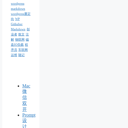
wordpress
markdown
wordpress重定
向
WP
Githuber
Markdown
创
业者
散文
注
解
物联网
磁
盘IO负载
程
序员
车联网
运维
随记
Mac
微
信
双
开
Prompt
设
计