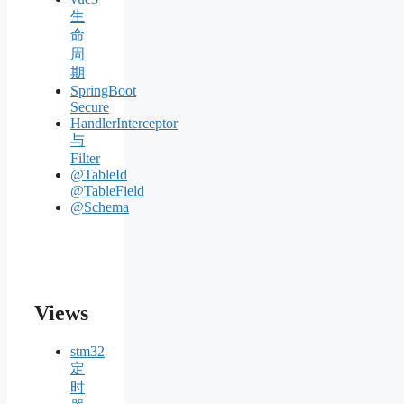
生
命
周
期
SpringBoot
Secure
HandlerInterceptor
与
Filter
@TableId
@TableField
@Schema
Views
stm32
定
时