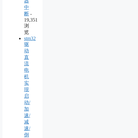
器
中
断
-
19,351
浏
览
stm32
驱
动
直
流
电
机
实
现
启
动/
加
速/
减
速/
倒