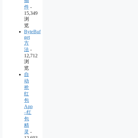
插
件
-
15,349
浏
览
ByteBuf
get
方
法
-
12,712
浏
览
自
动
抢
红
包
App
–红
包
精
灵
-
12,693