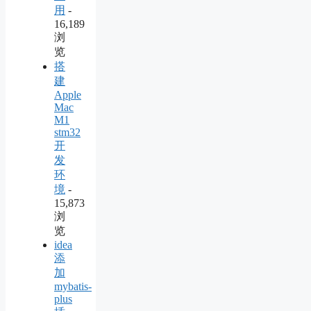
用
-
16,189
浏
览
搭
建
Apple
Mac
M1
stm32
开
发
环
境
-
15,873
浏
览
idea
添
加
mybatis-
plus