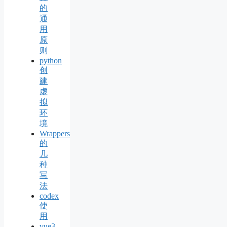
的
通
用
原
则
python
创
建
虚
拟
环
境
Wrappers
的
几
种
写
法
codex
使
用
vue3