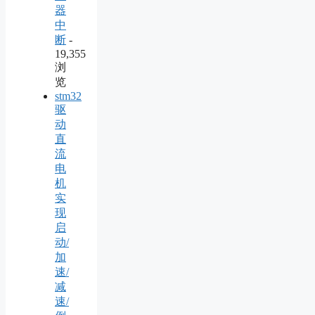
器
中
断
-
19,355
浏
览
stm32
驱
动
直
流
电
机
实
现
启
动/
加
速/
减
速/