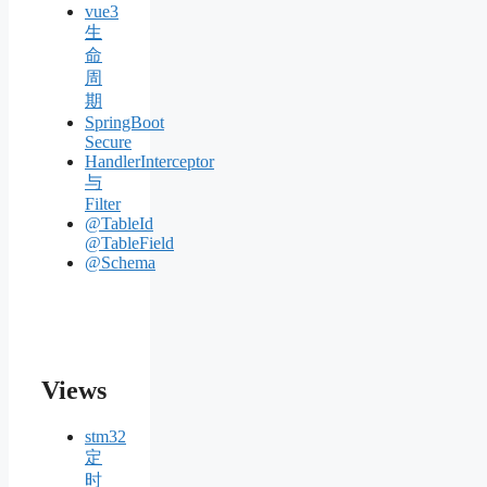
vue3
生
命
周
期
SpringBoot
Secure
HandlerInterceptor
与
Filter
@TableId
@TableField
@Schema
Views
stm32
定
时