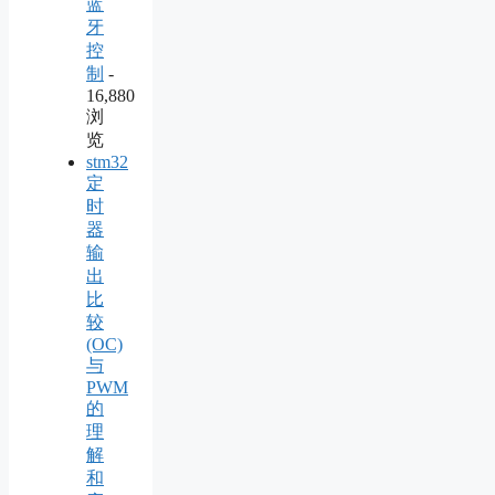
蓝
牙
控
制
-
16,880
浏
览
stm32
定
时
器
输
出
比
较
(OC)
与
PWM
的
理
解
和