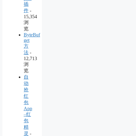
插
件
-
15,354
浏
览
ByteBuf
get
方
法
-
12,713
浏
览
自
动
抢
红
包
App
–红
包
精
灵
-