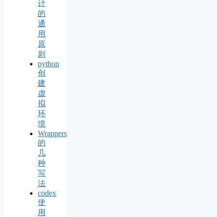
计
的
通
用
原
则
python
创
建
虚
拟
环
境
Wrappers
的
几
种
写
法
codex
使
用