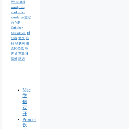
Whitelabel
wordpress
markdown
wordpress重定
向
WP
Githuber
Markdown
创
业者
散文
注
解
物联网
磁
盘IO负载
程
序员
车联网
运维
随记
Mac
微
信
双
开
Prompt
设