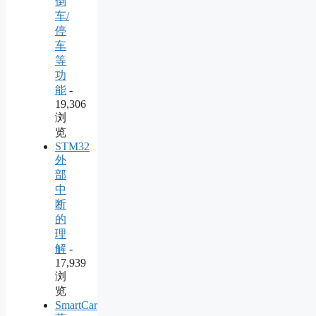
倒
车/
停
车
等
功
能
-
19,306
浏
览
STM32
外
部
中
断
的
理
解
-
17,939
浏
览
SmartCar