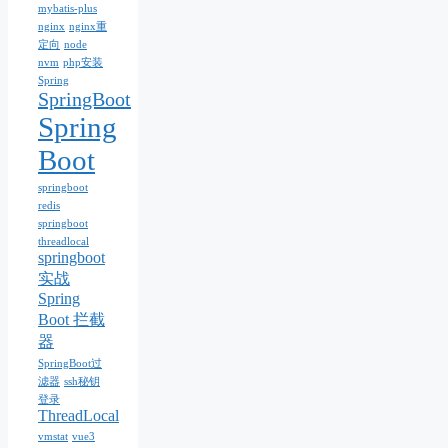
mybatis-plus
nginx
nginx重
定向
node
nvm
php安装
Spring
SpringBoot
Spring
Boot
springboot
redis
springboot
threadlocal
springboot
实战
Spring
Boot 拦截
器
SpringBoot过
滤器
ssh秘钥
登录
ThreadLocal
vmstat
vue3