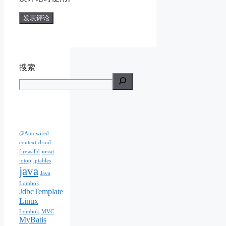
搜索
@Autowired
context
druid
firewalld
iostat
iotop
iptables
java
Java
Lombok
JdbcTemplate
Linux
Lombok
MVC
MyBatis