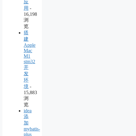
应
用
-
16,198
浏
览
搭
建
Apple
Mac
M1
stm32
开
发
环
境
-
15,883
浏
览
idea
添
加
mybatis-
plus