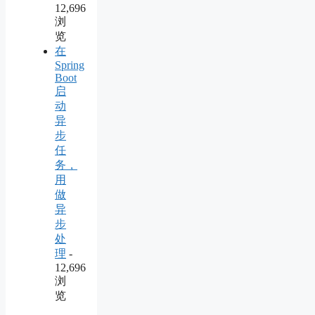
12,696
浏
览
在
Spring
Boot
启
动
异
步
任
务，
用
做
异
步
处
理
-
12,696
浏
览