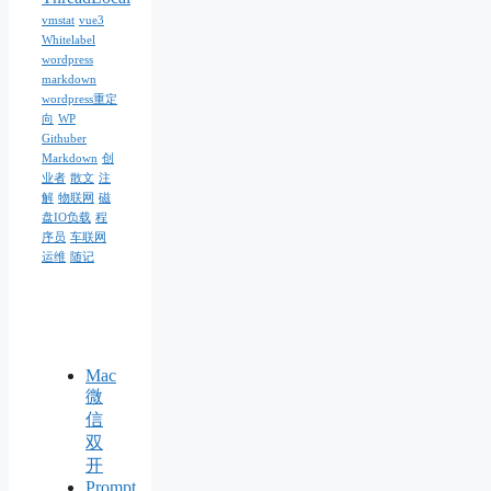
vmstat
vue3
Whitelabel
wordpress
markdown
wordpress重定
向
WP
Githuber
Markdown
创
业者
散文
注
解
物联网
磁
盘IO负载
程
序员
车联网
运维
随记
Mac
微
信
双
开
Prompt