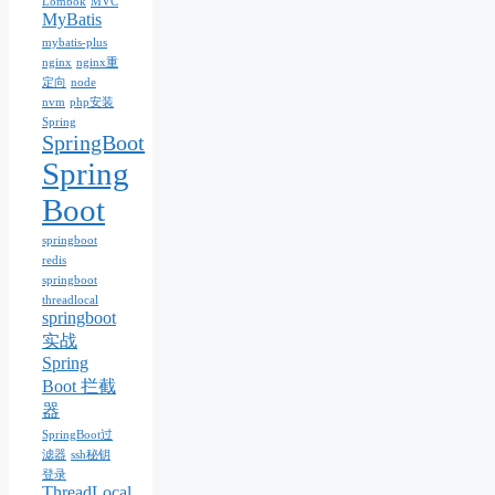
Lombok
MVC
MyBatis
mybatis-plus
nginx
nginx重
定向
node
nvm
php安装
Spring
SpringBoot
Spring
Boot
springboot
redis
springboot
threadlocal
springboot
实战
Spring
Boot 拦截
器
SpringBoot过
滤器
ssh秘钥
登录
ThreadLocal