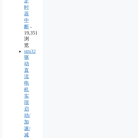
定
时
器
中
断
-
19,351
浏
览
stm32
驱
动
直
流
电
机
实
现
启
动/
加
速/
减