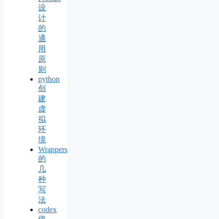
设
计
的
通
用
原
则
python
创
建
虚
拟
环
境
Wrappers
的
几
种
写
法
codex
使