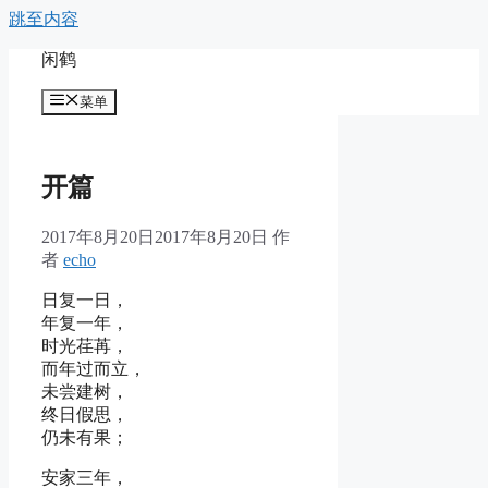
跳至内容
闲鹤
菜单
开篇
2017年8月20日
2017年8月20日
作
者
echo
日复一日，
年复一年，
时光荏苒，
而年过而立，
未尝建树，
终日假思，
仍未有果；
安家三年，