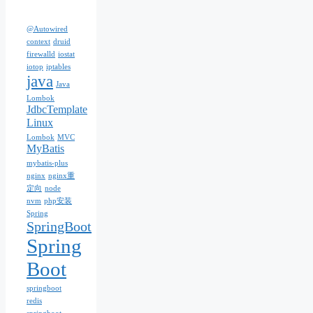
@Autowired
context
druid
firewalld
iostat
iotop
iptables
java
Java
Lombok
JdbcTemplate
Linux
Lombok
MVC
MyBatis
mybatis-plus
nginx
nginx重
定向
node
nvm
php安装
Spring
SpringBoot
Spring
Boot
springboot
redis