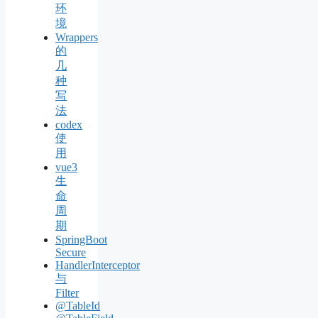
环
境
Wrappers
的
几
种
写
法
codex
使
用
vue3
生
命
周
期
SpringBoot
Secure
HandlerInterceptor
与
Filter
@TableId