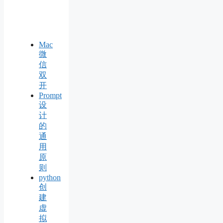
Mac
微
信
双
开
Prompt
设
计
的
通
用
原
则
python
创
建
虚
拟