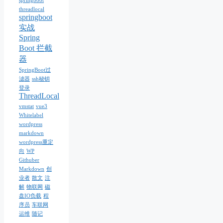
springboot
threadlocal
springboot
实战
Spring
Boot 拦截
器
SpringBoot过
滤器
ssh秘钥
登录
ThreadLocal
vmstat
vue3
Whitelabel
wordpress
markdown
wordpress重定
向
WP
Githuber
Markdown
创
业者
散文
注
解
物联网
磁
盘IO负载
程
序员
车联网
运维
随记