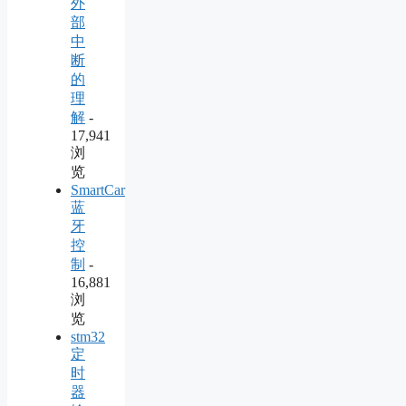
外
部
中
断
的
理
解
-
17,941
浏
览
SmartCar
蓝
牙
控
制
-
16,881
浏
览
stm32
定
时
器