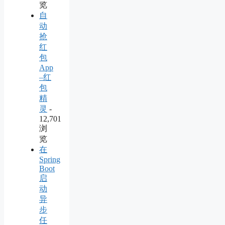
览
自
动
抢
红
包
App
–红
包
精
灵
-
12,701
浏
览
在
Spring
Boot
启
动
异
步
任