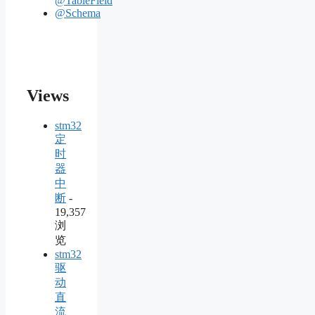
@TableField
@Schema
Views
stm32
定
时
器
中
断
-
19,357
浏
览
stm32
驱
动
直
流