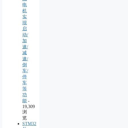
电
机
实
现
启
动/
加
速/
减
速/
倒
车/
停
车
等
功
能
-
19,309
浏
览
STM32