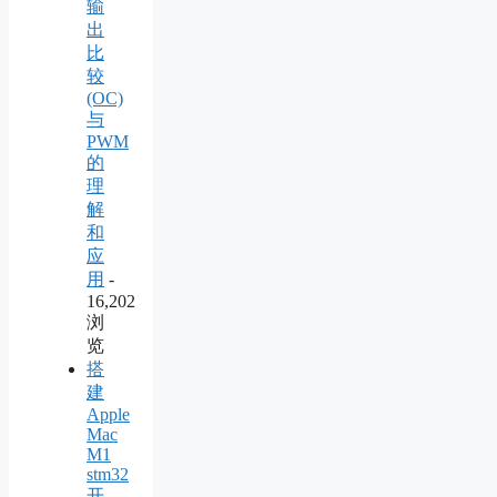
输
出
比
较
(OC)
与
PWM
的
理
解
和
应
用
-
16,202
浏
览
搭
建
Apple
Mac
M1
stm32
开