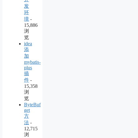
发
环
境
-
15,886
浏
览
idea
添
加
mybatis-
plus
插
件
-
15,358
浏
览
ByteBuf
get
方
法
-
12,715
浏