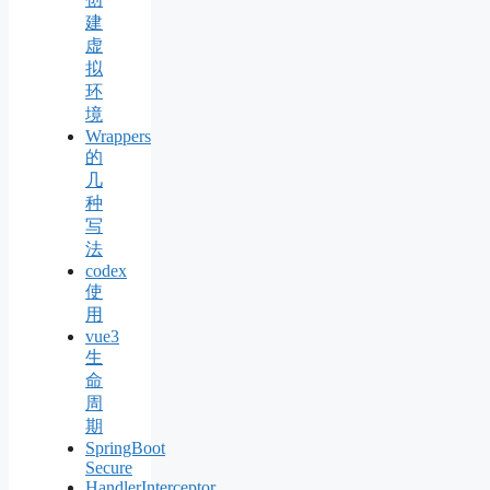
建
虚
拟
环
境
Wrappers
的
几
种
写
法
codex
使
用
vue3
生
命
周
期
SpringBoot
Secure
HandlerInterceptor