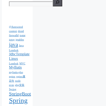
@Autowired
context
druid
firewalld
iostat
iotop
iptables
java
Java
Lombok
JdbcTemplate
Linux
Lombok
MVC
MyBatis
mybatis-plus
nginx
nginx重
定向
node
nvm
php安装
Spring
SpringBoot
Spring