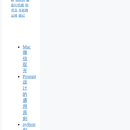
盘IO负载
程
序员
车联网
运维
随记
Mac
微
信
双
开
Prompt
设
计
的
通
用
原
则
python
创