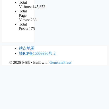
Total
Visitors:
145,352
Total
Page
Views:
238
Total
Posts:
175
站点地图
赣ICP备15009896号-2
© 2026 闲鹤
• Built with
GeneratePress