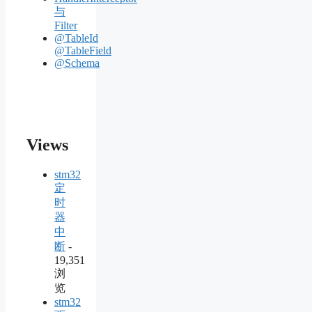
与
Filter
@TableId
@TableField
@Schema
Views
stm32
定
时
器
中
断
-
19,351
浏
览
stm32