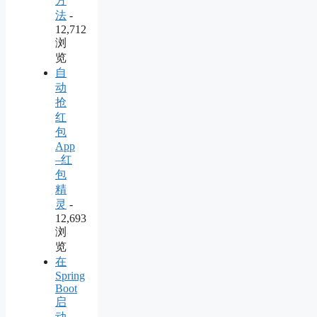
方
法
-
12,712
浏
览
自
动
抢
红
包
App
–红
包
精
灵
-
12,693
浏
览
在
Spring
Boot
启
动