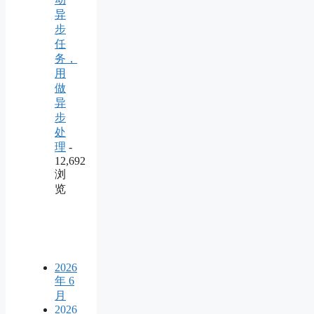
异
步
任
务，
用
做
异
步
处
理
-
12,692
浏
览
2026
年 6
月
2026