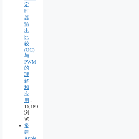
定
时
器
输
出
比
较
(OC)
与
PWM
的
理
解
和
应
用
-
16,189
浏
览
搭
建
Apple