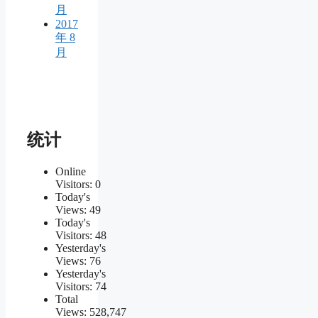
月
2017
年 8
月
统计
Online
Visitors:
0
Today's
Views:
49
Today's
Visitors:
48
Yesterday's
Views:
76
Yesterday's
Visitors:
74
Total
Views:
528,747