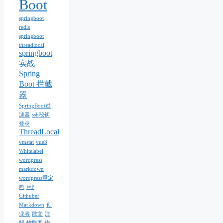
Boot
springboot
redis
springboot
threadlocal
springboot
实战
Spring
Boot 拦截
器
SpringBoot过
滤器
ssh秘钥
登录
ThreadLocal
vmstat
vue3
Whitelabel
wordpress
markdown
wordpress重定
向
WP
Githuber
Markdown
创
业者
散文
注
解
物联网
磁