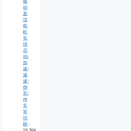
驱
动
直
流
电
机
实
现
启
动/
加
速/
减
速/
倒
车/
停
车
等
功
能
-
19,304