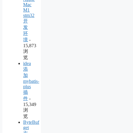
Mac
M1
stm32
开
发
环
境
-
15,873
浏
览
idea
添
加
mybatis-
plus
插
件
-
15,349
浏
览
ByteBuf
get