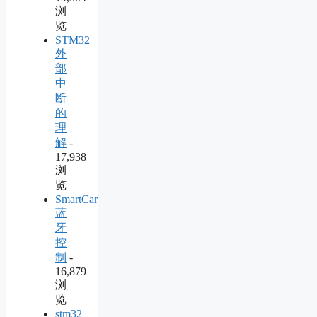
浏
览
STM32
外
部
中
断
的
理
解
-
17,938
浏
览
SmartCar
蓝
牙
控
制
-
16,879
浏
览
stm32