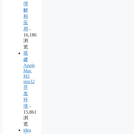
理
解
和
应
用
-
16,186
浏
览
搭
建
Apple
Mac
M1
stm32
开
发
环
境
-
15,861
浏
览
idea