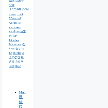
滤器
ssh秘钥
登录
ThreadLocal
vmstat
vue3
Whitelabel
wordpress
markdown
wordpress重定
向
WP
Githuber
Markdown
创
业者
散文
注
解
物联网
磁
盘IO负载
程
序员
车联网
运维
随记
Mac
微
信
双