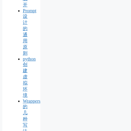
开
Prompt
设
计
的
通
用
原
则
python
创
建
虚
拟
环
境
Wrappers
的
几
种
写