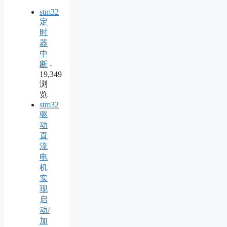
stm32
定
时
器
中
断
-
19,349
浏
览
stm32
驱
动
直
流
电
机
实
现
启
动/
加