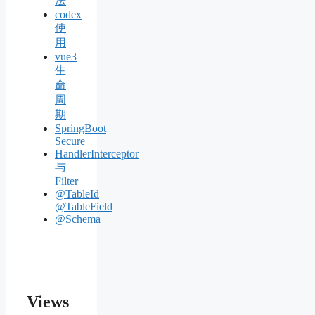
法
codex
使
用
vue3
生
命
周
期
SpringBoot
Secure
HandlerInterceptor
与
Filter
@TableId
@TableField
@Schema
Views