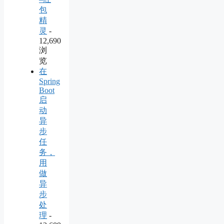
包
精
灵
-
12,690
浏
览
在
Spring
Boot
启
动
异
步
任
务，
用
做
异
步
处
理
-