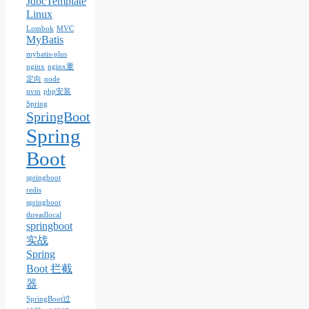
JdbcTemplate
Linux
Lombok
MVC
MyBatis
mybatis-plus
nginx
nginx重
定向
node
nvm
php安装
Spring
SpringBoot
Spring
Boot
springboot
redis
springboot
threadlocal
springboot
实战
Spring
Boot 拦截
器
SpringBoot过