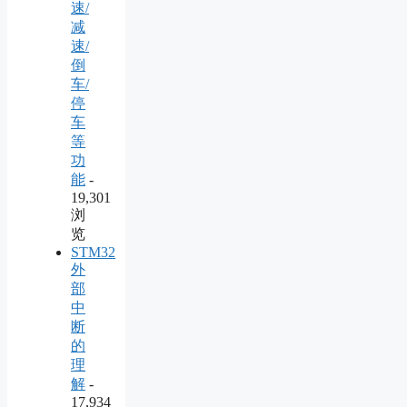
速/
减
速/
倒
车/
停
车
等
功
能
-
19,301
浏
览
STM32
外
部
中
断
的
理
解
-
17,934