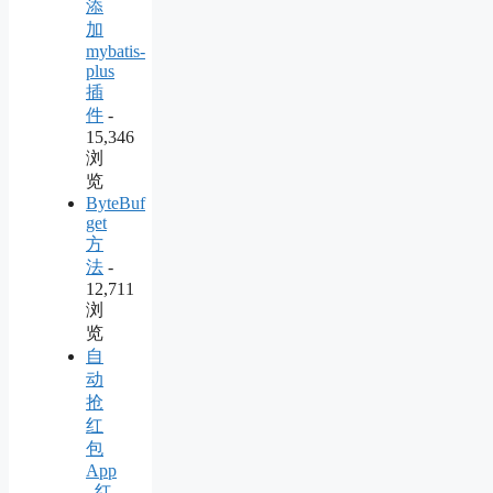
添
加
mybatis-
plus
插
件
-
15,346
浏
览
ByteBuf
get
方
法
-
12,711
浏
览
自
动
抢
红
包
App
–红