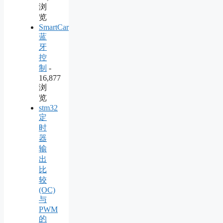
浏
览
SmartCar
蓝
牙
控
制
-
16,877
浏
览
stm32
定
时
器
输
出
比
较
(OC)
与
PWM
的