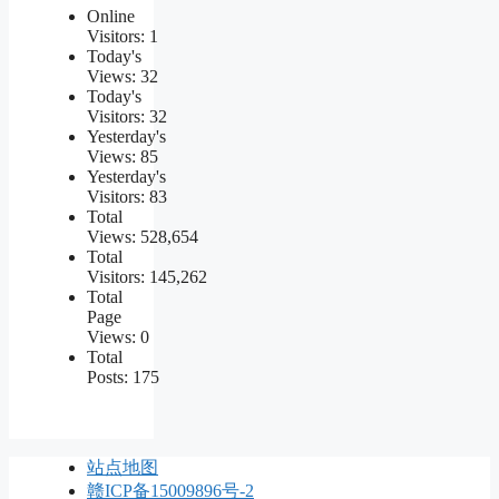
Online
Visitors:
1
Today's
Views:
32
Today's
Visitors:
32
Yesterday's
Views:
85
Yesterday's
Visitors:
83
Total
Views:
528,654
Total
Visitors:
145,262
Total
Page
Views:
0
Total
Posts:
175
站点地图
赣ICP备15009896号-2