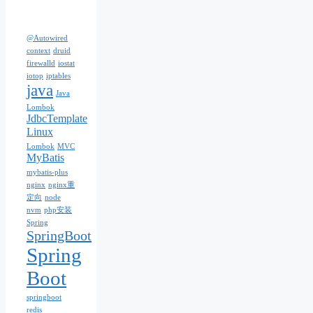
@Autowired
context
druid
firewalld
iostat
iotop
iptables
java
Java
Lombok
JdbcTemplate
Linux
Lombok
MVC
MyBatis
mybatis-plus
nginx
nginx重
定向
node
nvm
php安装
Spring
SpringBoot
Spring
Boot
springboot
redis