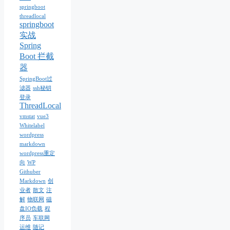
springboot
threadlocal
springboot
实战
Spring
Boot 拦截
器
SpringBoot过
滤器
ssh秘钥
登录
ThreadLocal
vmstat
vue3
Whitelabel
wordpress
markdown
wordpress重定
向
WP
Githuber
Markdown
创
业者
散文
注
解
物联网
磁
盘IO负载
程
序员
车联网
运维
随记