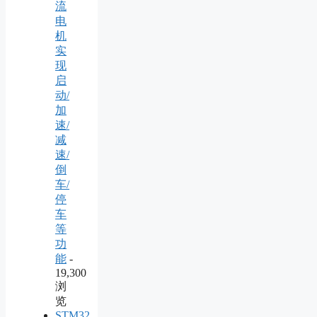
流
电
机
实
现
启
动/
加
速/
减
速/
倒
车/
停
车
等
功
能
-
19,300
浏
览
STM32