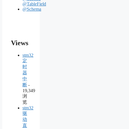
@TableField
@Schema
Views
stm32
定
时
器
中
断
-
19,349
浏
览
stm32
驱
动
直