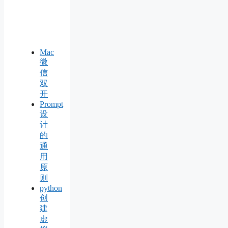
Mac
微
信
双
开
Prompt
设
计
的
通
用
原
则
python
创
建
虚