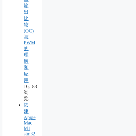
输
出
比
较
(OC)
与
PWM
的
理
解
和
应
用
-
16,183
浏
览
搭
建
Apple
Mac
M1
stm32