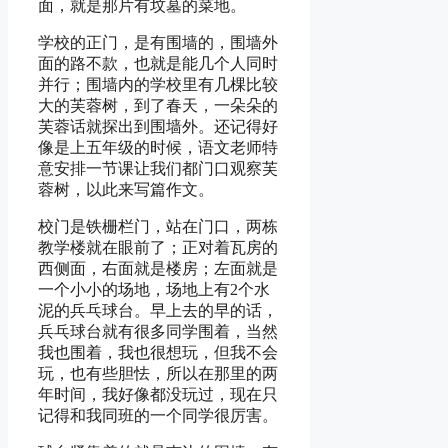
面，就是那片有坟墓的菜地。
学校的正门，是有围墙的，围墙外
面的路不款，也就是能几个人同时
并行；围墙内的学校里有几棵比较
大的芙蓉树，到了春天，一朵朵的
芙蓉话就探出到围墙外。还记得好
像是上五年级的时候，语文老师特
意安排一节课让我们都门口观察芙
蓉树，以此来写篇作文。
校门是铁栅栏门，站在门口，两栋
教学楼就在眼前了；正对着瓦房的
西侧面，右面就是楼房；左面就是
一个小小的场地，场地上有2个水
泥的兵乓球台。早上去的早的话，
兵乓球台就有很多同学围着，当然
我也围着，我也很想玩，但我不会
玩，也有些胆怯，所以在那里的两
年时间，我好像都没玩过，现在只
记得和我同班的一个同学很厉害。