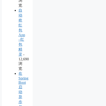
浏
览
自
动
抢
红
包
App
–红
包
精
灵
-
12,690
浏
览
在
Spring
Boot
启
动
异
步