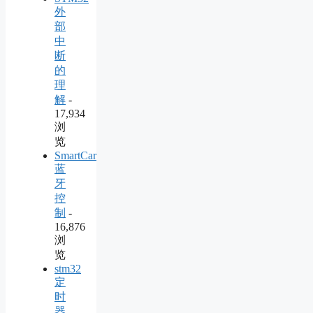
外
部
中
断
的
理
解
-
17,934
浏
览
SmartCar
蓝
牙
控
制
-
16,876
浏
览
stm32
定
时
器