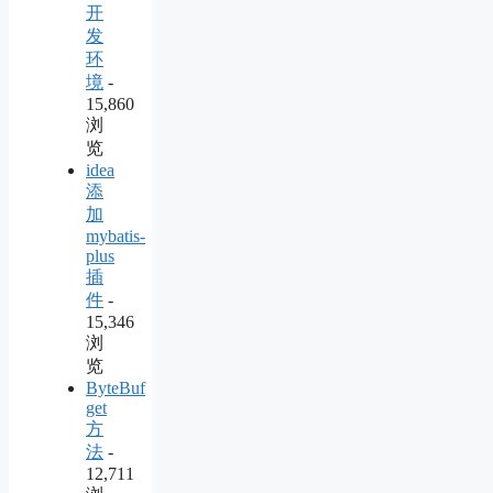
开
发
环
境
-
15,860
浏
览
idea
添
加
mybatis-
plus
插
件
-
15,346
浏
览
ByteBuf
get
方
法
-
12,711