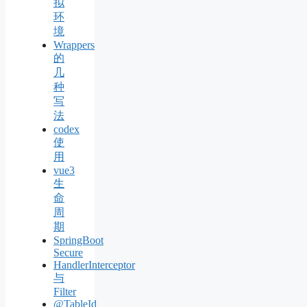
拟
环
境
Wrappers
的
几
种
写
法
codex
使
用
vue3
生
命
周
期
SpringBoot
Secure
HandlerInterceptor
与
Filter
@TableId