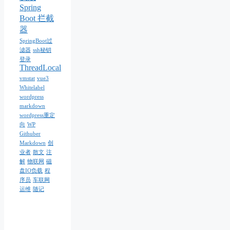
Spring
Boot 拦截
器
SpringBoot过
滤器
ssh秘钥
登录
ThreadLocal
vmstat
vue3
Whitelabel
wordpress
markdown
wordpress重定
向
WP
Githuber
Markdown
创
业者
散文
注
解
物联网
磁
盘IO负载
程
序员
车联网
运维
随记