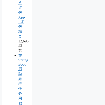
抢
红
包
App
–红
包
精
灵
-
12,695
浏
览
在
Spring
Boot
启
动
异
步
任
务，
用
做