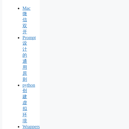
Mac
微
信
双
开
Prompt
设
计
的
通
用
原
则
python
创
建
虚
拟
环
境
Wrappers