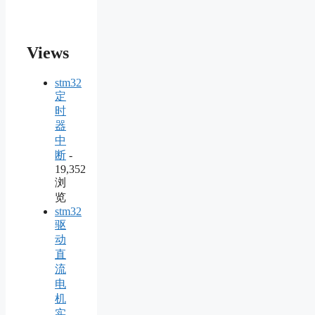
Views
stm32
定
时
器
中
断
-
19,352
浏
览
stm32
驱
动
直
流
电
机
实