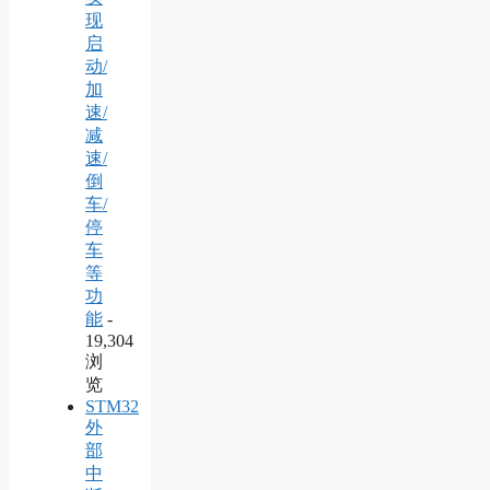
现
启
动/
加
速/
减
速/
倒
车/
停
车
等
功
能
-
19,304
浏
览
STM32
外
部
中