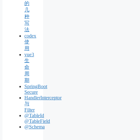
的
几
种
写
法
codex
使
用
vue3
生
命
周
期
SpringBoot
Secure
HandlerInterceptor
与
Filter
@TableId
@TableField
@Schema