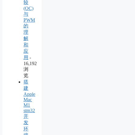
较
(OC)
与
PWM
的
理
解
和
应
用
-
16,192
浏
览
搭
建
Apple
Mac
M1
stm32
开
发
环