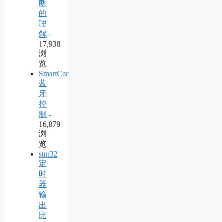
断
的
理
解
-
17,938
浏
览
SmartCar
蓝
牙
控
制
-
16,879
浏
览
stm32
定
时
器
输
出
比