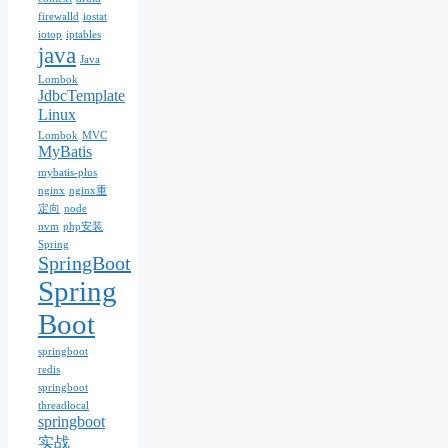
firewalld
iostat
iotop
iptables
java
Java
Lombok
JdbcTemplate
Linux
Lombok
MVC
MyBatis
mybatis-plus
nginx
nginx重
定向
node
nvm
php安装
Spring
SpringBoot
Spring
Boot
springboot
redis
springboot
threadlocal
springboot
实战