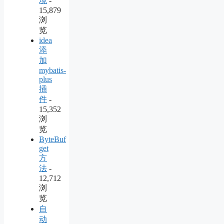
境
-
15,879
浏
览
idea
添
加
mybatis-
plus
插
件
-
15,352
浏
览
ByteBuf
get
方
法
-
12,712
浏
览
自
动