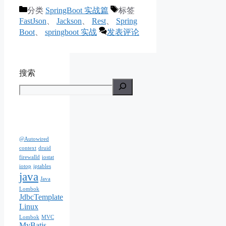
分类
SpringBoot 实战篇
标签
FastJson
、
Jackson
、
Rest
、
Spring
Boot
、
springboot 实战
发表评论
搜索
@Autowired
context
druid
firewalld
iostat
iotop
iptables
java
Java
Lombok
JdbcTemplate
Linux
Lombok
MVC
MyBatis