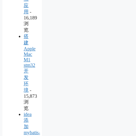
应
用
-
16,189
浏
览
搭
建
Apple
Mac
M1
stm32
开
发
环
境
-
15,873
浏
览
idea
添
加
mybatis-