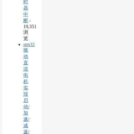
时
器
中
断
-
19,351
浏
览
stm32
驱
动
直
流
电
机
实
现
启
动/
加
速/
减
速/