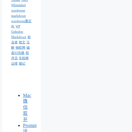
Whitelabel
wordpress
markdown
wordpress重定
向
WP
Githuber
Markdown
创
业者
散文
注
解
物联网
磁
盘IO负载
程
序员
车联网
运维
随记
Mac
微
信
双
开
Prompt
设