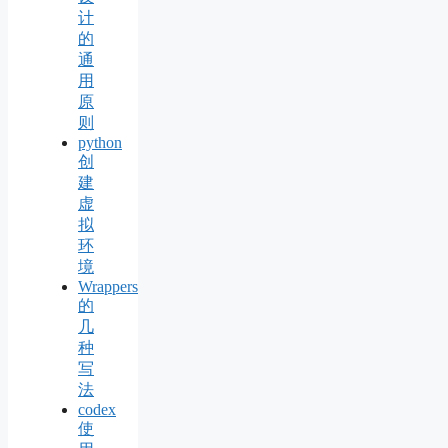
计
的
通
用
原
则
python
创
建
虚
拟
环
境
Wrappers
的
几
种
写
法
codex
使