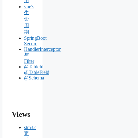
用
vue3
生
命
周
期
SpringBoot
Secure
HandlerInterceptor
与
Filter
@TableId
@TableField
@Schema
Views
stm32
定