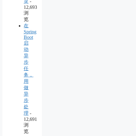
灵
-
12,693
浏
览
在
Spring
Boot
启
动
异
步
任
务，
用
做
异
步
处
理
-
12,691
浏
览