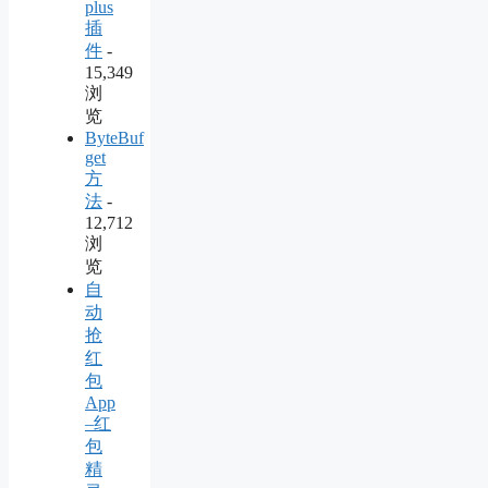
plus
插
件
-
15,349
浏
览
ByteBuf
get
方
法
-
12,712
浏
览
自
动
抢
红
包
App
–红
包
精