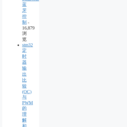
蓝
牙
控
制
-
16,879
浏
览
stm32
定
时
器
输
出
比
较
(OC)
与
PWM
的
理
解
和