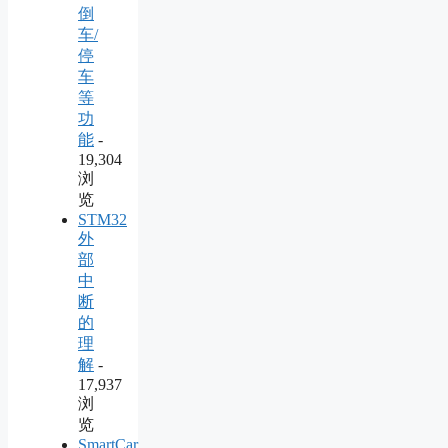
倒
车/
停
车
等
功
能
-
19,304
浏
览
STM32
外
部
中
断
的
理
解
-
17,937
浏
览
SmartCar