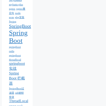
mybatis-plus
nginx
nginx重
定向
node
nvm
php安装
Spring
SpringBoot
Spring
Boot
springboot
redis
springboot
threadlocal
springboot
实战
Spring
Boot 拦截
器
SpringBoot过
滤器
ssh秘钥
登录
ThreadLocal
vmstat
vue3