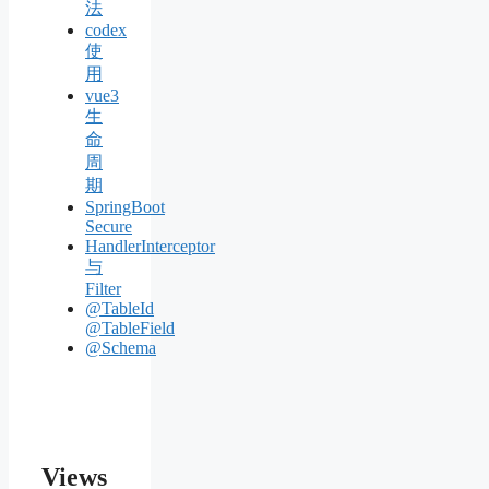
法
codex
使
用
vue3
生
命
周
期
SpringBoot
Secure
HandlerInterceptor
与
Filter
@TableId
@TableField
@Schema
Views