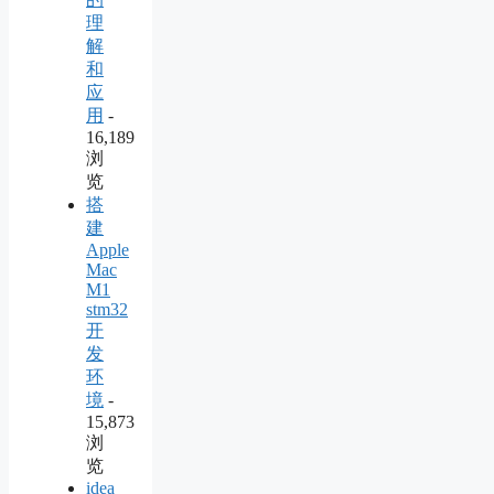
理
解
和
应
用
-
16,189
浏
览
搭
建
Apple
Mac
M1
stm32
开
发
环
境
-
15,873
浏
览
idea