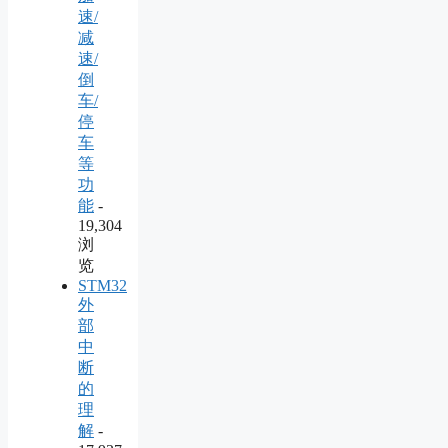
速/
减
速/
倒
车/
停
车
等
功
能
-
19,304
浏
览
STM32
外
部
中
断
的
理
解
-