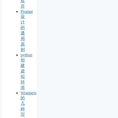
双
开
Prompt
设
计
的
通
用
原
则
python
创
建
虚
拟
环
境
Wrappers
的
几
种
写