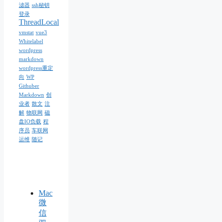
滤器
ssh秘钥
登录
ThreadLocal
vmstat
vue3
Whitelabel
wordpress
markdown
wordpress重定
向
WP
Githuber
Markdown
创
业者
散文
注
解
物联网
磁
盘IO负载
程
序员
车联网
运维
随记
Mac
微
信