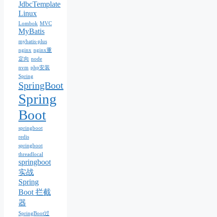
JdbcTemplate
Linux
Lombok
MVC
MyBatis
mybatis-plus
nginx
nginx重
定向
node
nvm
php安装
Spring
SpringBoot
Spring
Boot
springboot
redis
springboot
threadlocal
springboot
实战
Spring
Boot 拦截
器
SpringBoot过