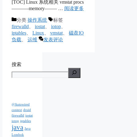
[TOC] Linux 系统相关 vmstat procs
———–memory——– …
阅读更多
分类
操作系统
标签
firewalld
、
iostat
、
iotop
、
iptables
、
Linux
、
vmstat
、
磁盘IO
负载
、
运维
发表评论
搜索
@Autowired
context
druid
firewalld
iostat
iotop
iptables
java
Java
Lombok