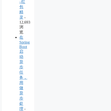
–红
包
精
灵
-
12,693
浏
览
在
Spring
Boot
启
动
异
步
任
务，
用
做
异
步
处
理
-