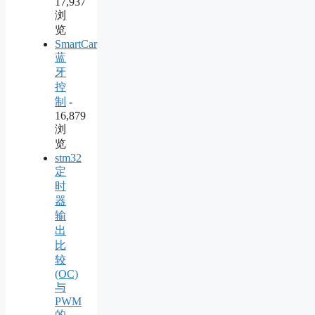
17,937
浏
览
SmartCar
蓝
牙
控
制
-
16,879
浏
览
stm32
定
时
器
输
出
比
较
(OC)
与
PWM
的