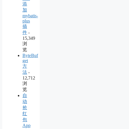
添
加
mybatis-
plus
插
件
-
15,349
浏
览
ByteBuf
get
方
法
-
12,712
浏
览
自
动
抢
红
包
App