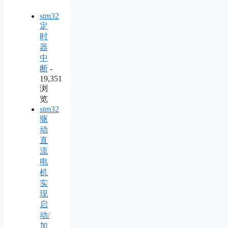
stm32
定
时
器
中
断
-
19,351
浏
览
stm32
驱
动
直
流
电
机
实
现
启
动/
加