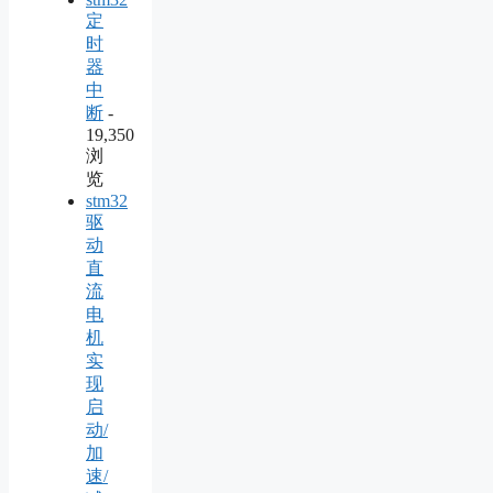
定
时
器
中
断
-
19,350
浏
览
stm32
驱
动
直
流
电
机
实
现
启
动/
加
速/