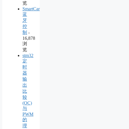
览
SmartCar
蓝
牙
控
制
-
16,878
浏
览
stm32
定
时
器
输
出
比
较
(OC)
与
PWM
的
理