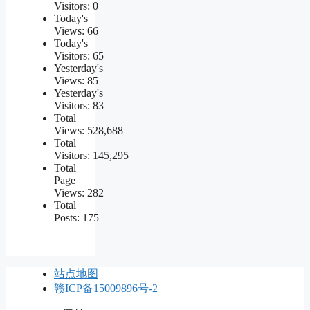
Visitors:
0
Today's
Views:
66
Today's
Visitors:
65
Yesterday's
Views:
85
Yesterday's
Visitors:
83
Total
Views:
528,688
Total
Visitors:
145,295
Total
Page
Views:
282
Total
Posts:
175
站点地图
赣ICP备15009896号-2