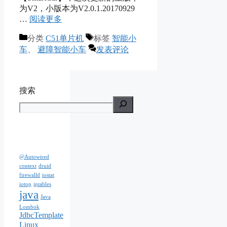
为V2，小版本为V2.0.1.20170929
…
阅读更多
分类
C51单片机
标签
智能小
车
、
避障智能小车
发表评论
搜索
@Autowired
context
druid
firewalld
iostat
iotop
iptables
java
Java
Lombok
JdbcTemplate
Linux