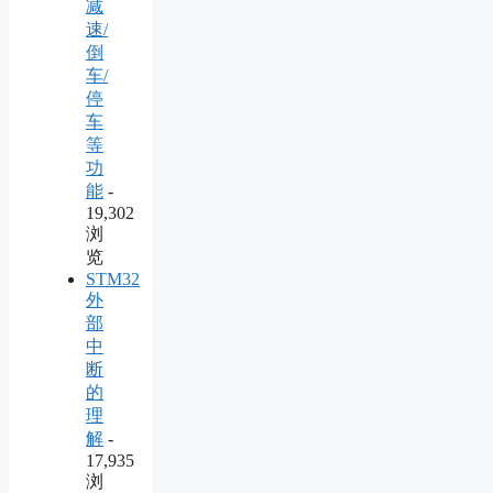
减
速/
倒
车/
停
车
等
功
能
-
19,302
浏
览
STM32
外
部
中
断
的
理
解
-
17,935
浏