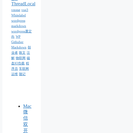
ThreadLocal
vmstat
vue3
Whitelabel
wordpress
markdown
wordpress重定
向
WP
Githuber
Markdown
创
业者
散文
注
解
物联网
磁
盘IO负载
程
序员
车联网
运维
随记
Mac
微
信
双
开