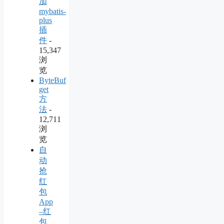
加
mybatis-
plus
插
件
-
15,347
浏
览
ByteBuf
get
方
法
-
12,711
浏
览
自
动
抢
红
包
App
–红
包