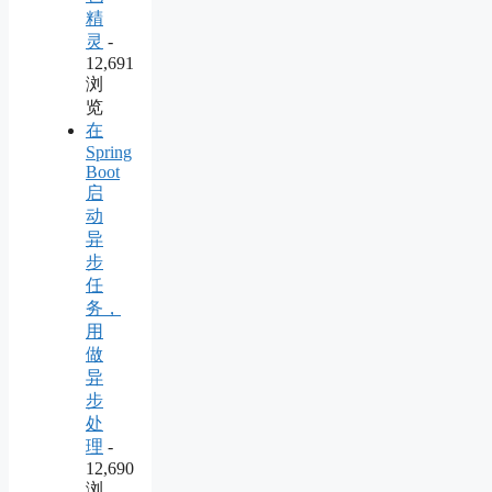
精
灵
-
12,691
浏
览
在
Spring
Boot
启
动
异
步
任
务，
用
做
异
步
处
理
-
12,690
浏