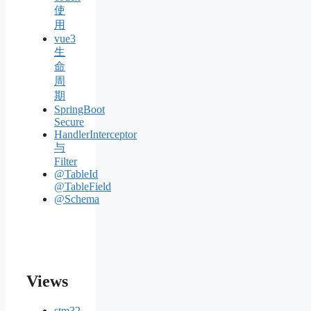
使
用
vue3
生
命
周
期
SpringBoot
Secure
HandlerInterceptor
与
Filter
@TableId
@TableField
@Schema
Views
stm32