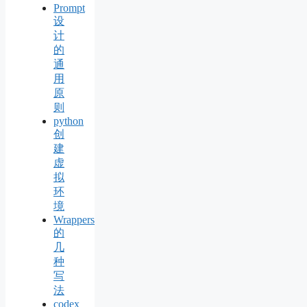
Prompt
设
计
的
通
用
原
则
python
创
建
虚
拟
环
境
Wrappers
的
几
种
写
法
codex