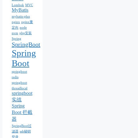
Lombok
MVC
MyBatis
mybatis-plus
nginx
nginx重
定向
node
nvm
php安装
Spring
SpringBoot
Spring
Boot
springboot
redis
springboot
threadlocal
springboot
实战
Spring
Boot 拦截
器
SpringBoot过
滤器
ssh秘钥
登录