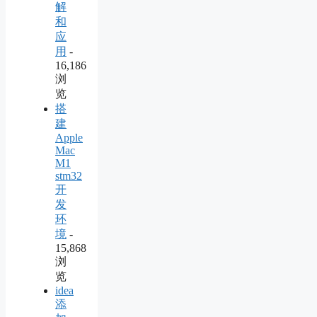
解
和
应
用
-
16,186
浏
览
搭
建
Apple
Mac
M1
stm32
开
发
环
境
-
15,868
浏
览
idea
添