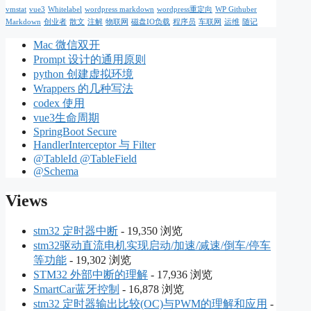
vmstat
vue3
Whitelabel
wordpress markdown
wordpress重定向
WP Githuber
Markdown
创业者
散文
注解
物联网
磁盘IO负载
程序员
车联网
运维
随记
Mac 微信双开
Prompt 设计的通用原则
python 创建虚拟环境
Wrappers 的几种写法
codex 使用
vue3生命周期
SpringBoot Secure
HandlerInterceptor 与 Filter
@TableId @TableField
@Schema
Views
stm32 定时器中断
- 19,350 浏览
stm32驱动直流电机实现启动/加速/减速/倒车/停车
等功能
- 19,302 浏览
STM32 外部中断的理解
- 17,936 浏览
SmartCar蓝牙控制
- 16,878 浏览
stm32 定时器输出比较(OC)与PWM的理解和应用
-