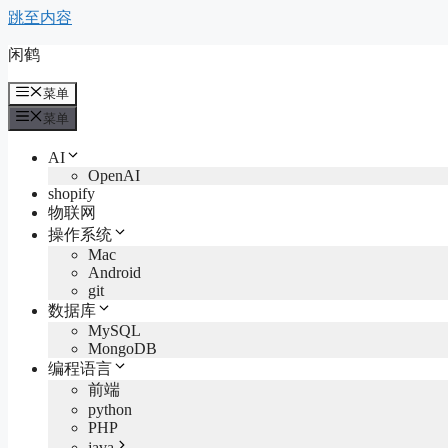
跳至内容
闲鹤
菜单
菜单
AI
OpenAI
shopify
物联网
操作系统
Mac
Android
git
数据库
MySQL
MongoDB
编程语言
前端
python
PHP
java