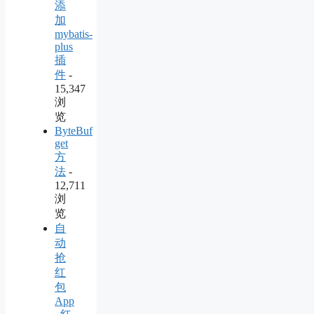
添
加
mybatis-
plus
插
件
-
15,347
浏
览
ByteBuf
get
方
法
-
12,711
浏
览
自
动
抢
红
包
App