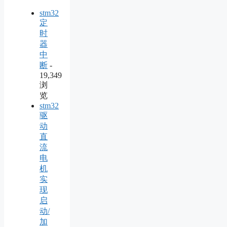
stm32
定
时
器
中
断
-
19,349
浏
览
stm32
驱
动
直
流
电
机
实
现
启
动/
加