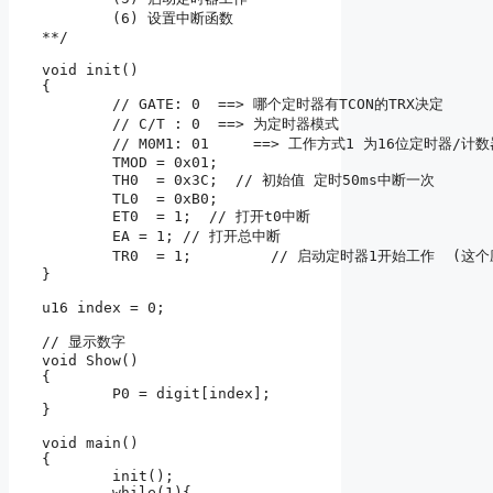
	(6) 设置中断函数

**/

void init()

{

	// GATE: 0  ==> 哪个定时器有TCON的TRX决定

	// C/T : 0  ==> 为定时器模式

	// M0M1: 01	==> 工作方式1 为16位定时器/计数器

	TMOD = 0x01;

	TH0  = 0x3C;  // 初始值 定时50ms中断一次

	TL0  = 0xB0;

	ET0  = 1;  // 打开t0中断

	EA = 1; // 打开总中断

	TR0  = 1;	  // 启动定时器1开始工作  (这个应该放到中断全部设置完毕后，作为一个开关再设置)

}

u16 index = 0;

// 显示数字

void Show()

{

	P0 = digit[index];

}

void main()

{

	init();

	while(1){
