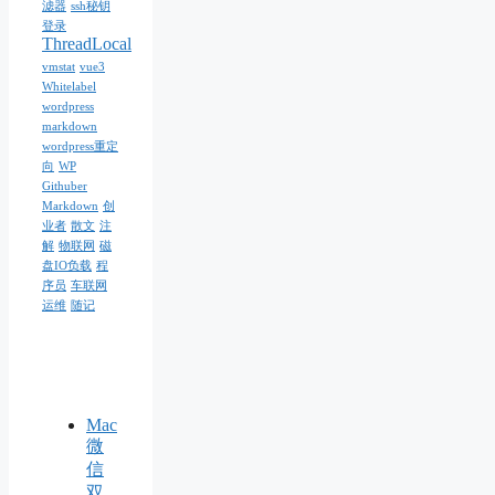
滤器
ssh秘钥
登录
ThreadLocal
vmstat
vue3
Whitelabel
wordpress
markdown
wordpress重定
向
WP
Githuber
Markdown
创
业者
散文
注
解
物联网
磁
盘IO负载
程
序员
车联网
运维
随记
Mac
微
信
双