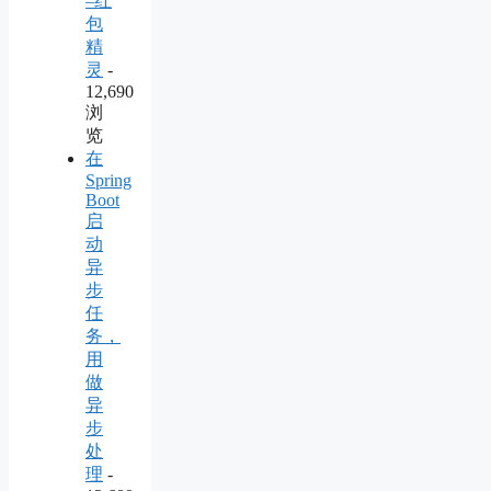
–红
包
精
灵
-
12,690
浏
览
在
Spring
Boot
启
动
异
步
任
务，
用
做
异
步
处
理
-