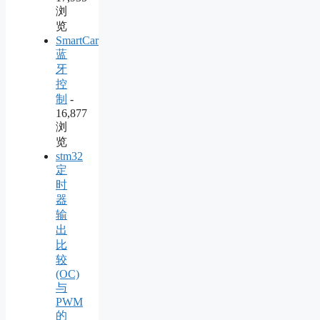
浏
览
SmartCar
蓝
牙
控
制
-
16,877
浏
览
stm32
定
时
器
输
出
比
较
(OC)
与
PWM
的