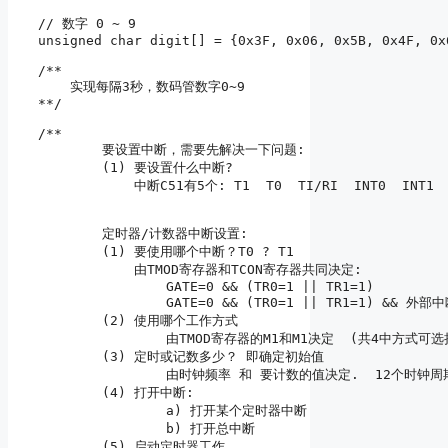
// 数字 0 ~ 9

unsigned char digit[] = {0x3F, 0x06, 0x5B, 0x4F, 0x
/**

    实现每隔3秒，数码管数字0~9

**/

/**

	要设置中断，需要先解决一下问题:

	(1) 要设置什么中断?

	    中断C51有5个: T1  T0  TI/RI  INT0  INT1

	定时器/计数器中断设置:

	(1) 要使用哪个中断？T0 ? T1

	    由TMOD寄存器和TCON寄存器共同决定:

		GATE=0 && (TR0=1 || TR1=1)

		GATE=0 && (TR0=1 || TR1=1) && 外部中断(INT0/INT1)

	(2) 使用哪个工作方式

		由TMOD寄存器的M1和M1决定  (共4中方式可选择)

	(3) 定时或记数多少？ 即确定初始值

		由时钟频率 和 要计数的值决定.  12个时钟周期为一个机器周期

	(4) 打开中断:

		a) 打开某个定时器中断

		b) 打开总中断

	(5) 启动定时器工作
