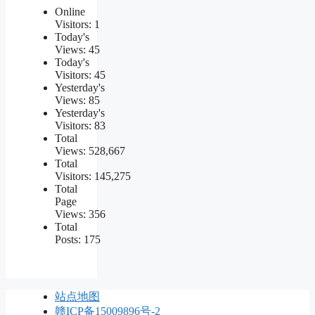
Online
Visitors:
1
Today's
Views:
45
Today's
Visitors:
45
Yesterday's
Views:
85
Yesterday's
Visitors:
83
Total
Views:
528,667
Total
Visitors:
145,275
Total
Page
Views:
356
Total
Posts:
175
站点地图
赣ICP备15009896号-2