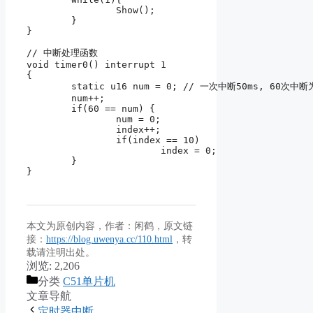
		Show();	

	}	

}

// 中断处理函数

void timer0() interrupt 1

{

	static u16 num = 0; // 一次中断50ms, 60次中断为3s

	num++;

	if(60 == num) {

		num = 0;

		index++;

		if(index == 10)

			index = 0;

	}

}
本文为原创内容，作者：闲鹤，原文链
接：
https://blog.uwenya.cc/110.html
，转
载请注明出处。
浏览:
2,206
分类
C51单片机
文章导航
定时器中断