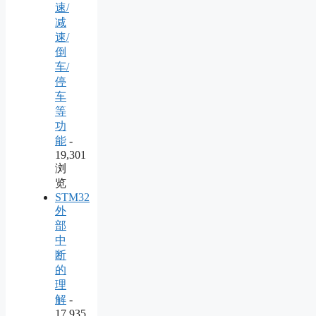
速/
减
速/
倒
车/
停
车
等
功
能
-
19,301
浏
览
STM32
外
部
中
断
的
理
解
-
17,935