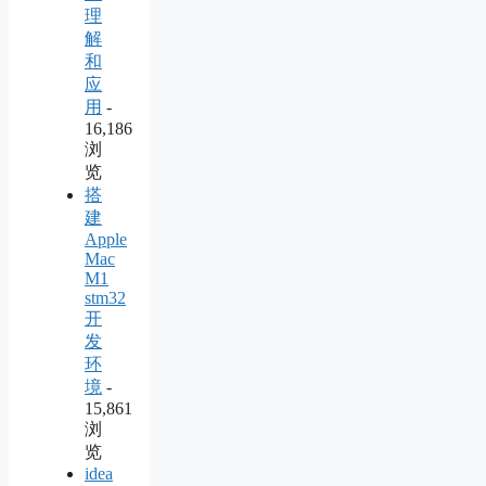
理
解
和
应
用
-
16,186
浏
览
搭
建
Apple
Mac
M1
stm32
开
发
环
境
-
15,861
浏
览
idea