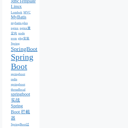
JdbcTemplate
Linux
Lombok
MVC
MyBatis
mybatis-plus
nginx
nginx重
定向
node
nvm
php安装
Spring
SpringBoot
Spring
Boot
springboot
redis
springboot
threadlocal
springboot
实战
Spring
Boot 拦截
器
SpringBoot过