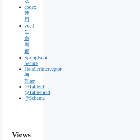
法
codex
使
用
vue3
生
命
周
期
SpringBoot
Secure
HandlerInterceptor
与
Filter
@TableId
@TableField
@Schema
Views