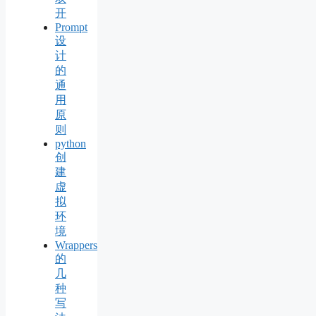
开
Prompt
设
计
的
通
用
原
则
python
创
建
虚
拟
环
境
Wrappers
的
几
种
写