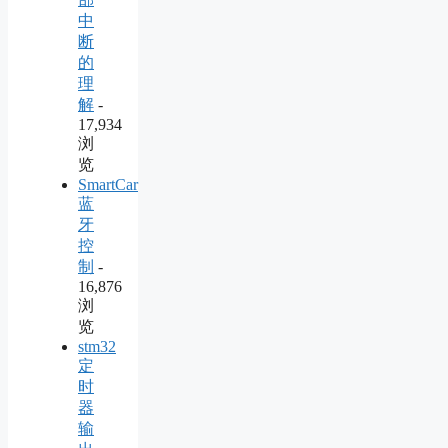
中
断
的
理
解
-
17,934
浏
览
SmartCar
蓝
牙
控
制
-
16,876
浏
览
stm32
定
时
器
输