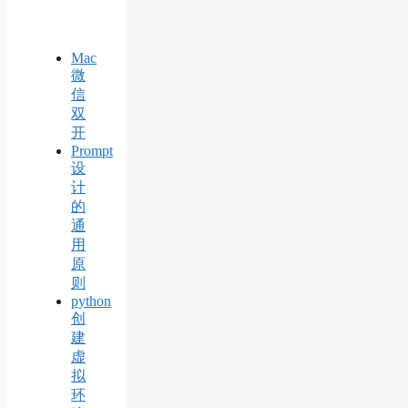
Mac
微
信
双
开
Prompt
设
计
的
通
用
原
则
python
创
建
虚
拟
环