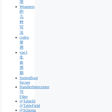
境
Wrappers
的
几
种
写
法
codex
使
用
vue3
生
命
周
期
SpringBoot
Secure
HandlerInterceptor
与
Filter
@TableId
@TableField
@Schema