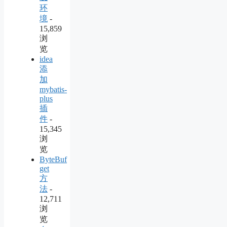
环
境
-
15,859
浏
览
idea
添
加
mybatis-
plus
插
件
-
15,345
浏
览
ByteBuf
get
方
法
-
12,711
浏
览