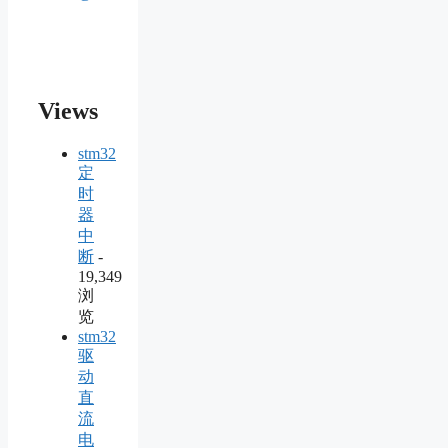
Views
stm32
定
时
器
中
断
-
19,349
浏
览
stm32
驱
动
直
流
电