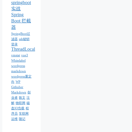
springboot
实战
Spring
Boot 拦截
器
SpringBoot过
滤器
ssh秘钥
登录
ThreadLocal
vmstat
vue3
Whitelabel
wordpress
markdown
wordpress重定
向
WP
Githuber
Markdown
创
业者
散文
注
解
物联网
磁
盘IO负载
程
序员
车联网
运维
随记