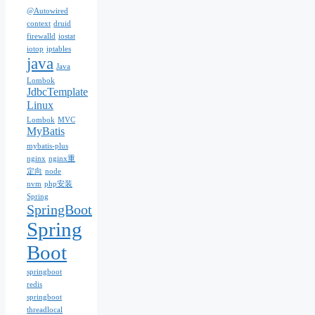
@Autowired
context
druid
firewalld
iostat
iotop
iptables
java
Java
Lombok
JdbcTemplate
Linux
Lombok
MVC
MyBatis
mybatis-plus
nginx
nginx重
定向
node
nvm
php安装
Spring
SpringBoot
Spring
Boot
springboot
redis
springboot
threadlocal