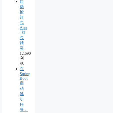
自
动
抢
红
包
App
–红
包
精
灵
-
12,690
浏
览
在
Spring
Boot
启
动
异
步
任
务，