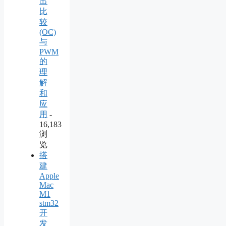
出
比
较
(OC)
与
PWM
的
理
解
和
应
用
-
16,183
浏
览
搭
建
Apple
Mac
M1
stm32
开
发