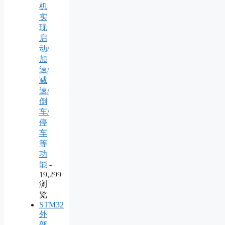
机
实
现
启
动/
加
速/
减
速/
倒
车/
停
车
等
功
能
-
19,299
浏
览
STM32
外
部